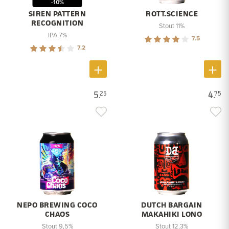
-10%
SIREN PATTERN
ROTT.SCIENCE
RECOGNITION
Stout 11%
IPA 7%
7.5
7.2
5.
4.
25
75
NEPO BREWING COCO
DUTCH BARGAIN
CHAOS
MAKAHIKI LONO
Stout 9,5%
Stout 12,3%