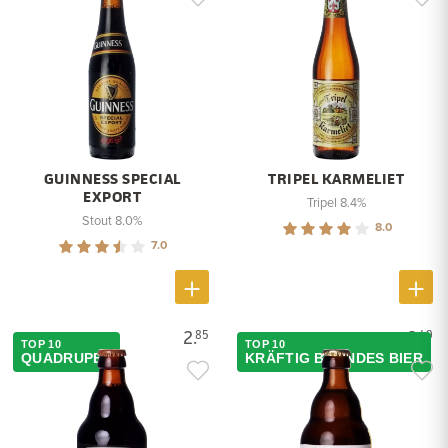
GUINNESS SPECIAL
TRIPEL KARMELIET
EXPORT
Tripel 8.4%
Stout 8.0%
8.0
7.0
2.
2.
85
49
TOP 10
TOP 10
QUADRUPEL
KRÄFTIG BLONDES BIER