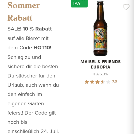
Sommer
IPA
Rabatt
SALE!
10 % Rabatt
auf alle Biere* mit
dem Code
HOT10!
Schlag zu und
MAISEL & FRIENDS
sichere dir die besten
EUROPIA
IPA 6.3%
Durstlöscher für den
7.3
Urlaub, auch wenn du
den einfach im
eigenen Garten
feierst! Der Code gilt
noch bis
einschließlich 24. Juli.