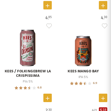
4.
4.
85
30
KEES / FOLKINGEBREW LA
KEES MANGO BAY
CRISPISSIMA
IPA 5%
Pils 5%
6.9
6.8
2.
5.
30
18
5.
75