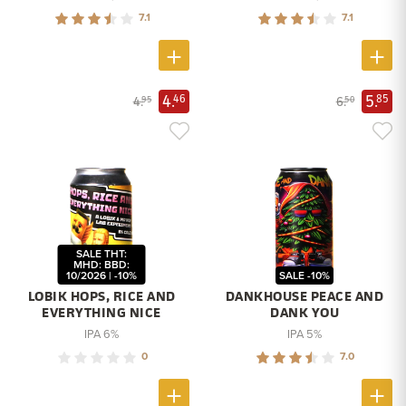
7.1
7.1
4.
5.
46
85
4.
6.
95
50
SALE THT:
MHD: BBD:
10/2026 | -10%
SALE -10%
LOBIK HOPS, RICE AND
DANKHOUSE PEACE AND
EVERYTHING NICE
DANK YOU
IPA 6%
IPA 5%
0
7.0