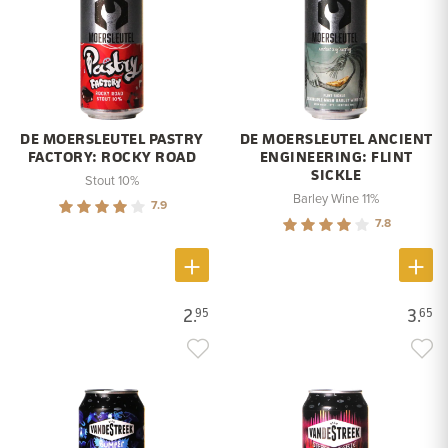
DE MOERSLEUTEL PASTRY
DE MOERSLEUTEL ANCIENT
FACTORY: ROCKY ROAD
ENGINEERING: FLINT
SICKLE
Stout 10%
Barley Wine 11%
7.9
7.8
2.
3.
95
65