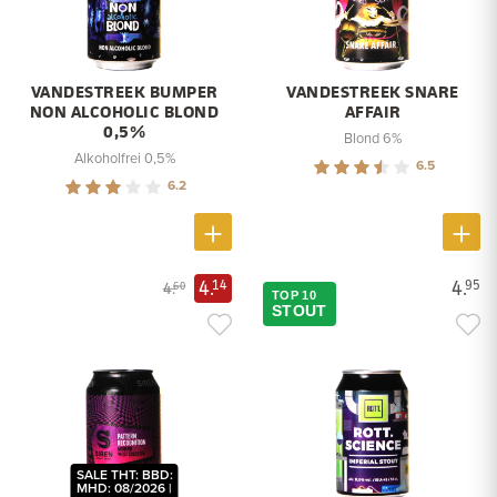
VANDESTREEK BUMPER
VANDESTREEK SNARE
NON ALCOHOLIC BLOND
AFFAIR
0,5%
Blond 6%
Alkoholfrei 0,5%
6.5
6.2
4.
4.
14
95
4.
60
TOP 10
STOUT
SALE THT: BBD:
MHD: 08/2026 |