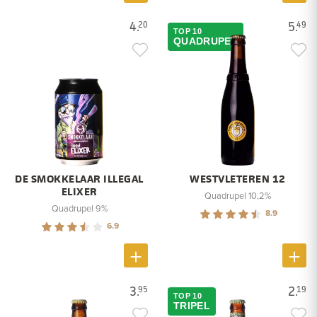
4.
5.
20
49
TOP 10
QUADRUPEL
DE SMOKKELAAR ILLEGAL
WESTVLETEREN 12
ELIXER
Quadrupel 10,2%
Quadrupel 9%
8.9
6.9
3.
2.
95
19
TOP 10
TRIPEL