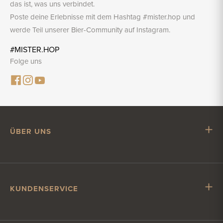
das ist, was uns verbindet.
Poste deine Erlebnisse mit dem Hashtag #mister.hop und
werde Teil unserer Bier-Community auf Instagram.
#MISTER.HOP
Folge uns
ÜBER UNS
Mr. Hop
Mit Mr. Hop zusammenarbeiten
Stellenangebote
KUNDENSERVICE
Impressum
Kundenservice