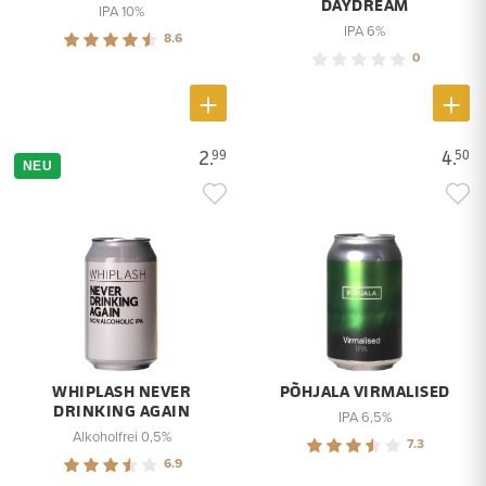
DAYDREAM
IPA 10%
IPA 6%
8.6
0
2.
4.
99
50
NEU
WHIPLASH NEVER
PÕHJALA VIRMALISED
DRINKING AGAIN
IPA 6,5%
Alkoholfrei 0,5%
7.3
6.9