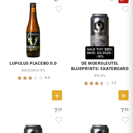
SALE THT: BBD:
MHD: 03/2026 |
-10%
LUPULUS PLACEBO 0.0
DE MOERSLEUTEL
BLUEPRINTS: SKATEBOARD
Alkoholfrei 0%
IPA 6%
6.2
7.3
7.
7.
50
50