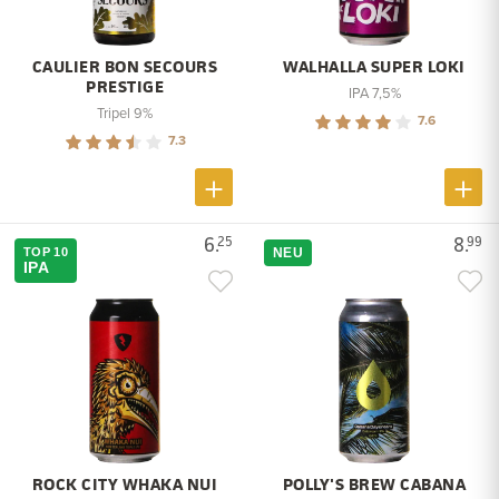
CAULIER BON SECOURS
WALHALLA SUPER LOKI
PRESTIGE
IPA 7,5%
Tripel 9%
7.6
7.3
6.
8.
25
99
TOP 10
NEU
IPA
ROCK CITY WHAKA NUI
POLLY'S BREW CABANA