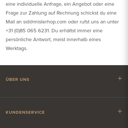
eine individuelle Anfrage, ein Angebot oder eine
Frage zur Zahlung auf Rechnung schickst du eine
Mail an
sid@misterhop.com
oder rufst uns an unter
+31 (0)85 065 6231. Du erhältst immer eine
persönliche Antwort, meist innerhalb eines
Werktags.
ÜBER UNS
Mr. Hop
Mit Mr. Hop zusammenarbeiten
Stellenangebote
KUNDENSERVICE
Impressum