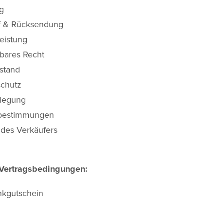
g
f & Rücksendung
eistung
ares Recht
stand
chutz
ilegung
bestimmungen
t des Verkäufers
Vertragsbedingungen:
kgutschein