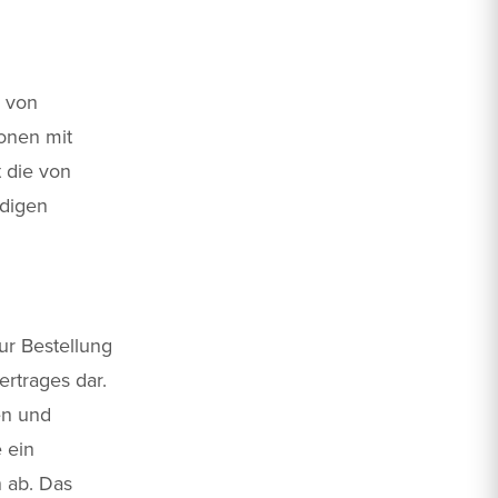
e von
onen mit
 die von
ndigen
ur Bestellung
ertrages dar.
en und
 ein
 ab. Das