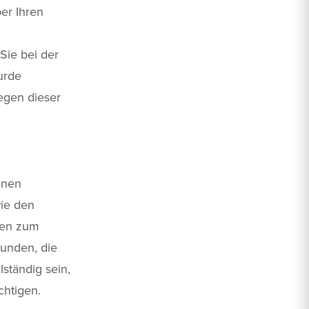
er Ihren
Sie bei der
urde
egen dieser
enen
ie den
ten zum
Kunden, die
lständig sein,
chtigen.