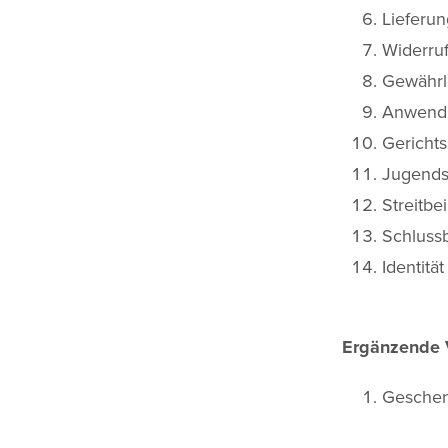
Lieferun
Widerru
Gewährl
Anwendb
Gerichts
Jugends
Streitbe
Schluss
Identitä
Ergänzende 
Geschen