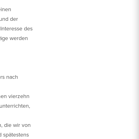
einen
 und der
Interesse des
träge werden
rs nach
nen vierzehn
nterrichten,
, die wir von
d spätestens