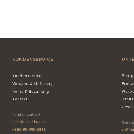
KUNDENSERVICE
UNT
Kundenservice
Bier g
Versand & Lieferung
Freit
Konto & Bezahlung
Werb
Kontakt
Jubil
Gesch
Kundenkontakt?
hallo@misterhop.com
Geschä
+31(0)85 065 6231
sid@mi