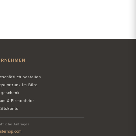
ERNEHMEN
eschäftlich bestellen
agsumtrunk im Büro
egeschenk
äum & Firmenfeier
äftskonto
ftliche Anfrage?
sterhop.com