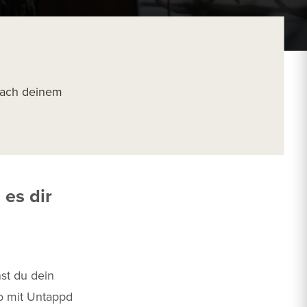
 nach deinem
es dir
nst du dein
o mit Untappd