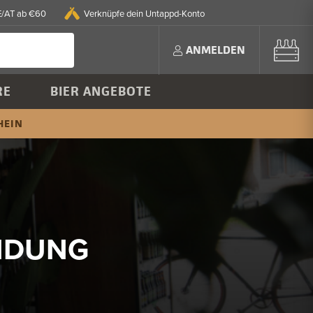
E/AT ab €60
Verknüpfe dein Untappd-Konto
ANMELDEN
RE
BIER ANGEBOTE
HEIN
INDUNG