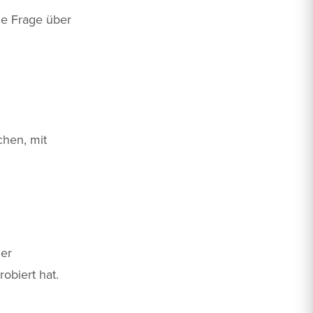
ne Frage über
chen, mit
der
obiert hat.