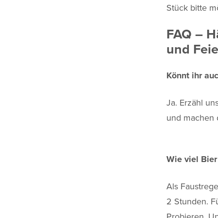
Stück bitte m
FAQ – Hä
und Fei
Könnt ihr au
Ja. Erzähl un
und machen d
Wie viel Bier
Als Faustrege
2 Stunden. F
Probieren. Un