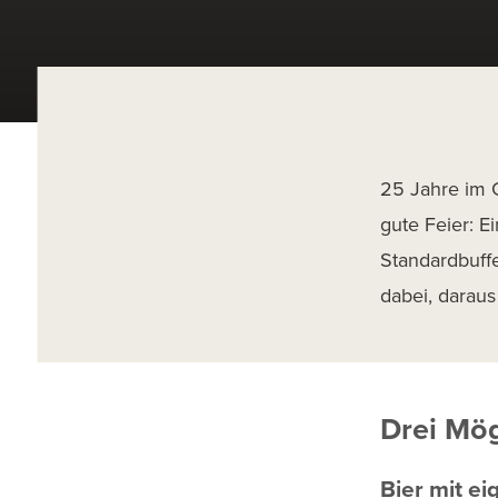
25 Jahre im G
gute Feier: E
Standardbuffe
dabei, daraus
Drei Mög
Bier mit e