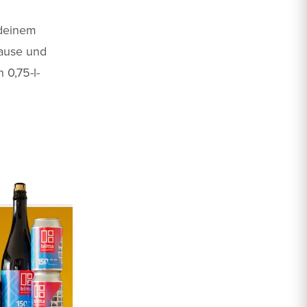
 deinem
Hause und
 0,75-l-