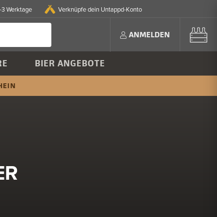
2-3 Werktage
Verknüpfe dein Untappd-Konto
ANMELDEN
RE
BIER ANGEBOTE
HEIN
ER