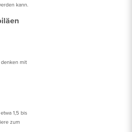
 werden kann.
biläen
r denken mit
etwa 1,5 bis
Biere zum