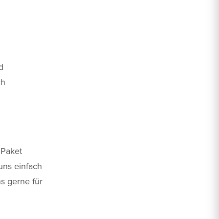
d
ch
 Paket
uns einfach
s gerne für