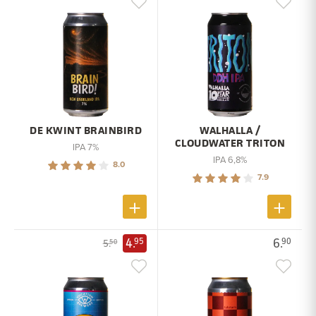
DE KWINT BRAINBIRD
WALHALLA /
CLOUDWATER TRITON
IPA 7%
IPA 6,8%
8.0
7.9
4.
6.
95
90
5.
50