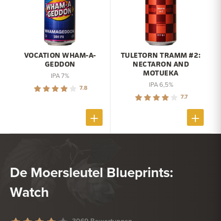
VOCATION WHAM-A-
TULETORN TRAMM #2:
GEDDON
NECTARON AND
MOTUEKA
IPA 7%
IPA 6,5%
7.8
7.7
De Moersleutel Blueprints:
Watch