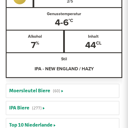
Genusstemperatur
4-6
Alkohol
Inhalt
7
44
Stil
IPA - NEW ENGLAND / HAZY
Moersleutel Biere
(60)
IPA Biere
(277)
Top 10 Niederlande