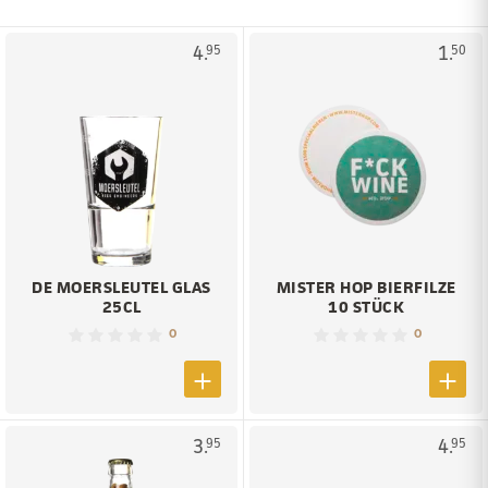
4.
1.
95
50
DE MOERSLEUTEL GLAS
MISTER HOP BIERFILZE
25CL
10 STÜCK
0
0
3.
4.
95
95