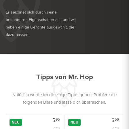
Er zeichnet sich durch seine
besonderen Eigenschaften aus und wir
haben einige Gerichte ausgewählt, die
dazu passen.
KÖSTLICH ZU
GRILL
KÖSTLICH ZU
HARTKÄSE
Tipps von Mr. Hop
Natürlich werde ich dir einige Tipps geben. Probiere die
folgenden Biere und lasse dich überraschen.
5.
6.
95
50
NEU
NEU