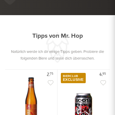
KÖSTLICH ZU
TROCKENWURST
KÖSTLICH ZU
FRITTIERTE SNACKS
Tipps von Mr. Hop
Natürlich werde ich dir einige Tipps geben. Probiere die
folgenden Biere und lasse dich überraschen.
2.
4.
75
95
BIERCLUB
EXCLUSIVE