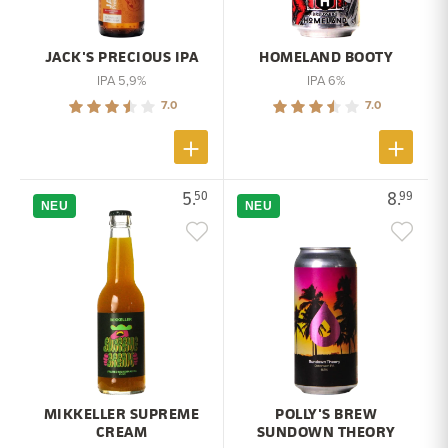
JACK'S PRECIOUS IPA
HOMELAND BOOTY
IPA 5,9%
IPA 6%
7.0
7.0
5.
8.
50
99
NEU
NEU
MIKKELLER SUPREME
POLLY'S BREW
CREAM
SUNDOWN THEORY