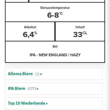
Genusstemperatur
6-8
Alkohol
Inhalt
6,4
33
Stil
IPA - NEW ENGLAND / HAZY
Allema Biere
(1)
IPA Biere
(277)
Top 10 Niederlande