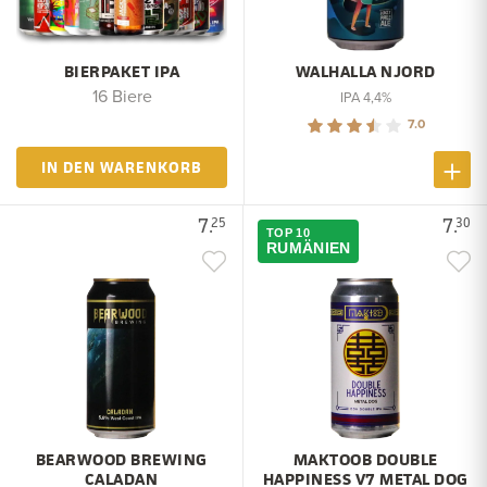
BIERPAKET IPA
WALHALLA NJORD
16 Biere
IPA 4,4%
7.0
IN DEN WARENKORB
7.
7.
25
30
TOP 10
RUMÄNIEN
BEARWOOD BREWING
MAKTOOB DOUBLE
CALADAN
HAPPINESS V7 METAL DOG