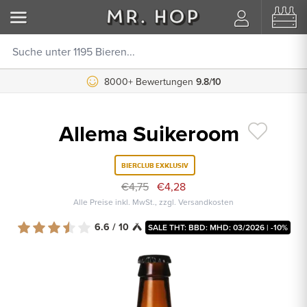
8000+ Bewertungen
9.8/10
Allema Suikeroom
BIERCLUB EXKLUSIV
€4,75
€4,28
Alle Preise inkl. MwSt., zzgl. Versandkosten
6.6 / 10
SALE THT: BBD: MHD: 03/2026 | -10%