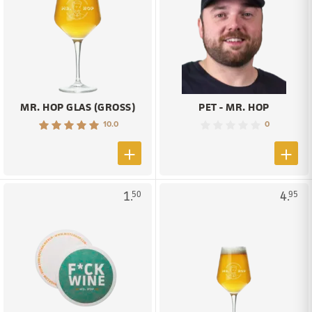
MR. HOP GLAS (GROSS)
PET - MR. HOP
10.0
0
1.
4.
50
95