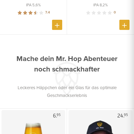
IPA 5,6%
IPA 8,2%
7.4
0
Mache dein Mr. Hop Abenteuer
noch schmackhafter
Leckeres Häppchen oder ein Glas für das optimale
Geschmackserlebnis
6.
24.
95
95