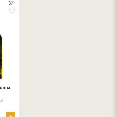
3.
75
OPICAL
.0