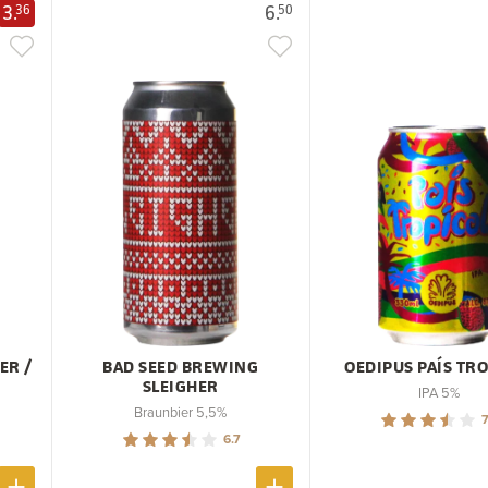
3.
6.
36
50
ER /
BAD SEED BREWING
OEDIPUS PAÍS TR
SLEIGHER
IPA 5%
Braunbier 5,5%
7
6.7