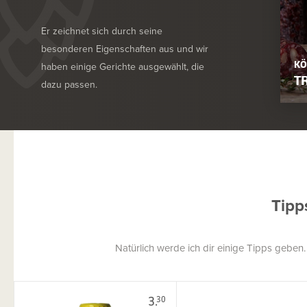
Er zeichnet sich durch seine
besonderen Eigenschaften aus und wir
KÖ
haben einige Gerichte ausgewählt, die
T
dazu passen.
Tipp
Natürlich werde ich dir einige Tipps geben
3.
30