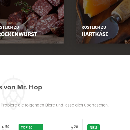
STLICH ZU
KÖSTLICH ZU
ROCKENWURST
HARTKÄSE
s von Mr. Hop
. Probiere die folgenden Biere und lasse dich überraschen.
5.
5.
50
20
TOP 10
NEU