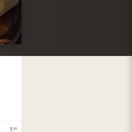
7.
50