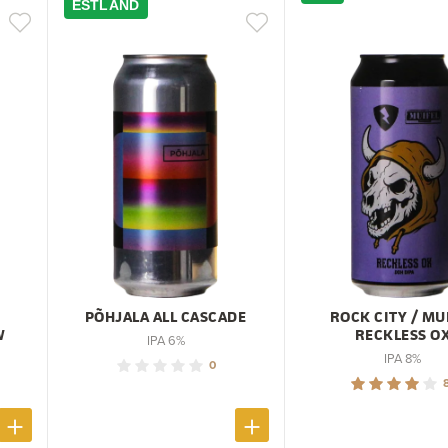
ESTLAND
PÕHJALA ALL CASCADE
ROCK CITY / MU
W
RECKLESS O
IPA 6%
IPA 8%
0
8