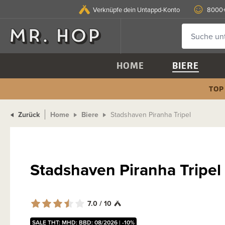
Verknüpfe dein Untappd-Konto
8000+
HOME
BIERE
TOP
Zurück
Home
Biere
Stadshaven Piranha Tripel
Stadshaven Piranha Tripel
7.0 / 10
SALE THT: MHD: BBD: 08/2026 | -10%