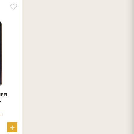
IFEL
X
.1