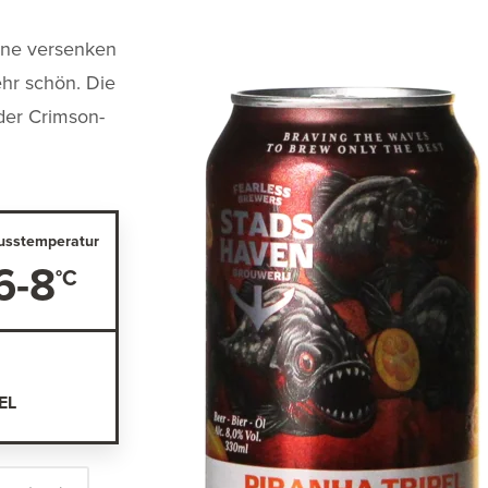
ähne versenken
ehr schön. Die
er Crimson-
usstemperatur
6-8
EL