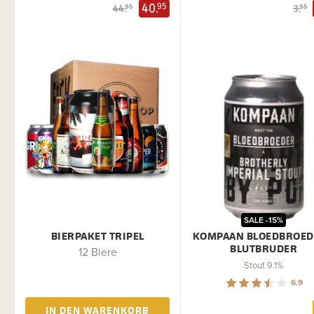
40.
95
44.
3.
95
95
SALE -15%
BIERPAKET TRIPEL
KOMPAAN BLOEDBROED
BLUTBRUDER
12 Biere
Stout 9.1%
6.9
IN DEN WARENKORB