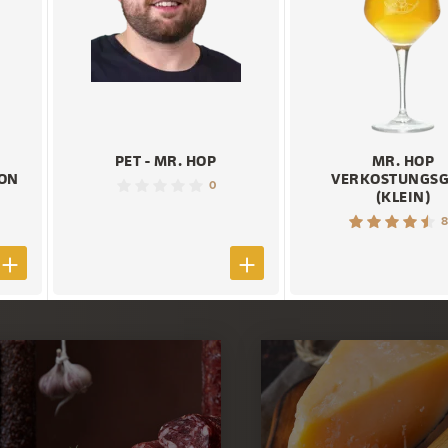
PET - MR. HOP
MR. HOP
ION
VERKOSTUNGSG
0
(KLEIN)
8