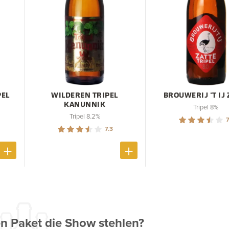
PEL
WILDEREN TRIPEL
BROUWERIJ 'T IJ 
KANUNNIK
Tripel 8%
Tripel 8.2%
7
7.3
n Paket die Show stehlen?