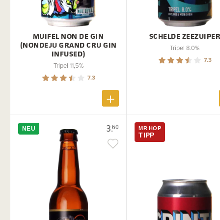
MUIFEL NON DE GIN
SCHELDE ZEEZUIPE
(NONDEJU GRAND CRU GIN
Tripel 8.0%
INFUSED)
7.3
Tripel 11,5%
7.3
3.
60
NEU
MR HOP
TIPP