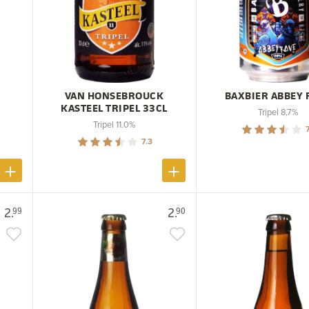
VAN HONSEBROUCK
BAXBIER ABBEY 
KASTEEL TRIPEL 33CL
Tripel 8,7%
Tripel 11.0%
7
7.3
2.
2.
99
90