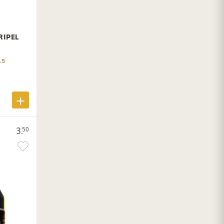
RIPEL
.5
3.
50