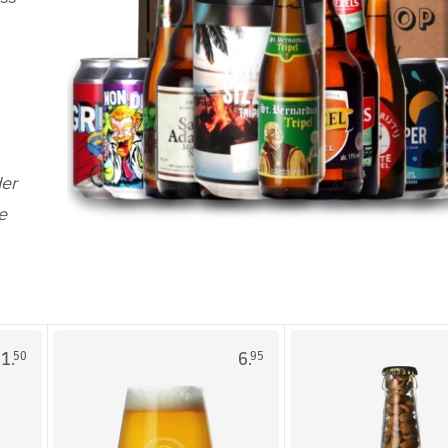
der
e
1.
6.
50
95