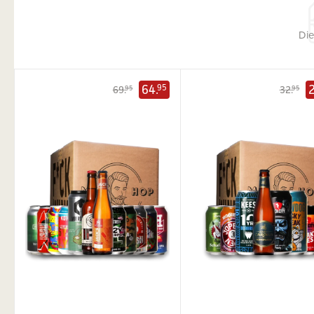
Die
64.
2
95
69.
32.
95
95