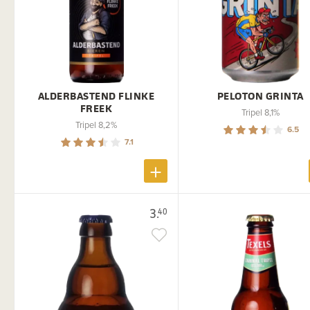
ALDERBASTEND FLINKE
PELOTON GRINTA
FREEK
Tripel 8,1%
Tripel 8,2%
6.5
7.1
3.
40