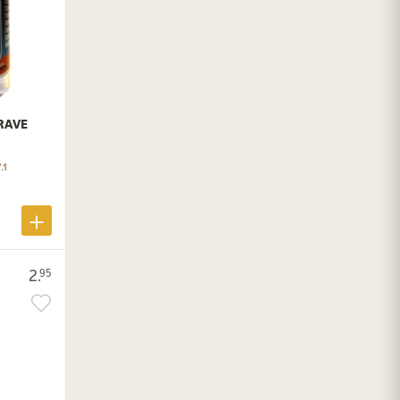
RAVE
.1
2.
95