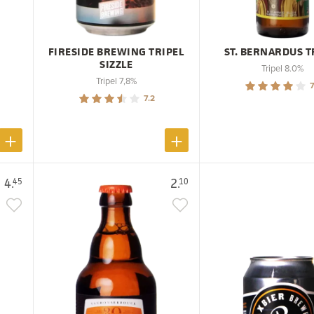
R
FIRESIDE BREWING TRIPEL
ST. BERNARDUS T
SIZZLE
Tripel 8.0%
Tripel 7,8%
7
7.2
4.
2.
45
10