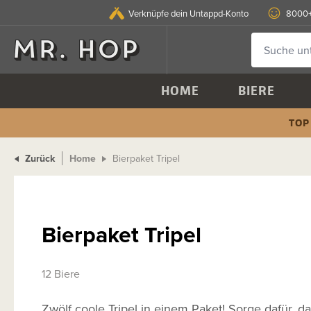
Verknüpfe dein Untappd-Konto
8000+
HOME
BIERE
TOP
Zurück
Home
Bierpaket Tripel
Bierpaket Tripel
12 Biere
Zwölf coole Tripel in einem Paket! Sorge dafür, d