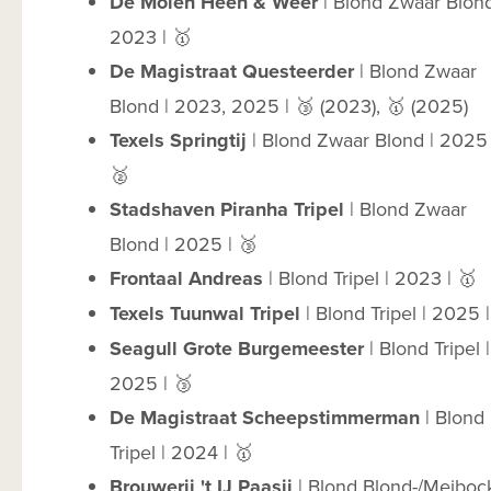
De Molen Heen & Weer
| Blond Zwaar Blond
2023 | 🥇
De Magistraat Questeerder
| Blond Zwaar
Blond | 2023, 2025 | 🥉 (2023), 🥇 (2025)
Texels Springtij
| Blond Zwaar Blond | 2025 
🥈
Stadshaven Piranha Tripel
| Blond Zwaar
Blond | 2025 | 🥉
Frontaal Andreas
| Blond Tripel | 2023 | 🥇
Texels Tuunwal Tripel
| Blond Tripel | 2025 |
Seagull Grote Burgemeester
| Blond Tripel |
2025 | 🥉
De Magistraat Scheepstimmerman
| Blond
Tripel | 2024 | 🥇
Brouwerij 't IJ Paasij
| Blond Blond-/Meibock