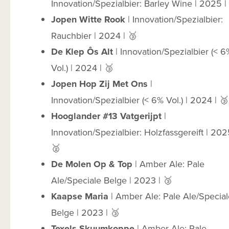
Innovation/Spezialbier: Barley Wine | 2025 |
Jopen Witte Rook
| Innovation/Spezialbier:
Rauchbier | 2024 | 🥉
De Klep Ôs Alt
| Innovation/Spezialbier (< 6
Vol.) | 2024 | 🥉
Jopen Hop Zij Met Ons
|
Innovation/Spezialbier (< 6% Vol.) | 2024 | 🥉
Hooglander #13 Vatgerijpt
|
Innovation/Spezialbier: Holzfassgereift | 202
🥈
De Molen Op & Top
| Amber Ale: Pale
Ale/Speciale Belge | 2023 | 🥉
Kaapse Maria
| Amber Ale: Pale Ale/Special
Belge | 2023 | 🥉
Texels Skuumkoppe
| Amber Ale: Pale