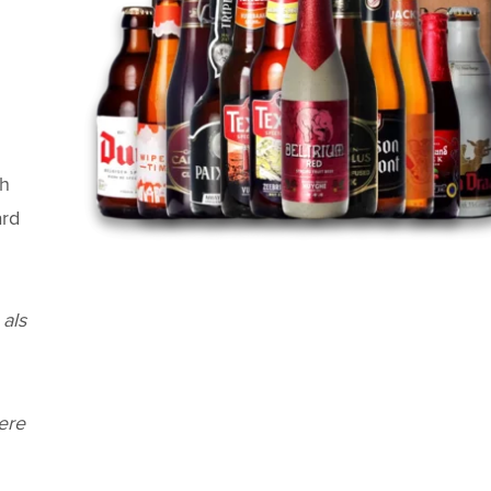
ch
ard
als
ere