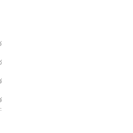

🥇
🥈
🥉
: