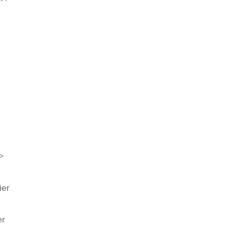
>
ier
er