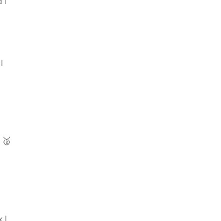
 |
|
 🥈
 |