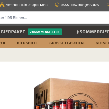
9.8/10
Verknüpfe dein Untappd-Konto
8000+ Bewertungen
BIERPAKET
☀️SOMMERBIE
ZUSAMMENSTELLEN
 10
BIERSORTE
GROSSE FLASCHEN
GUTSC