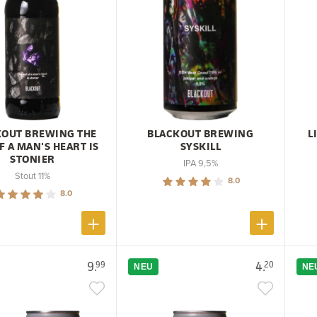
KOUT BREWING THE
BLACKOUT BREWING
L
F A MAN'S HEART IS
SYSKILL
STONIER
IPA 9,5%
Stout 11%
8.0
8.0
9.
4.
99
20
NEU
NE