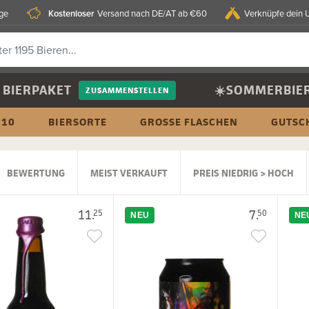
Kostenloser
age
Versand nach DE/AT ab €60
Verknüpfe dein 
BIERPAKET
☀️SOMMERBIE
ZUSAMMENSTELLEN
 10
BIERSORTE
GROSSE FLASCHEN
GUTSC
BEWERTUNG
MEIST VERKAUFT
PREIS NIEDRIG > HOCH
11.
7.
25
50
NEU
NE