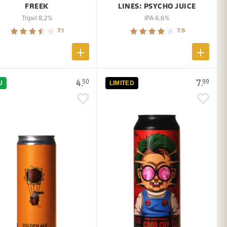
FREEK
LINES: PSYCHO JUICE
Tripel 8,2%
IPA 6,6%
7.1
7.5
4.
7.
50
99
U
LIMITED