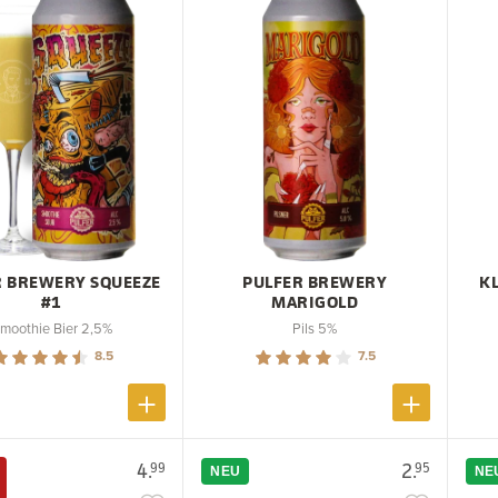
R BREWERY SQUEEZE
PULFER BREWERY
K
#1
MARIGOLD
moothie Bier 2,5%
Pils 5%
8.5
7.5
4.
2.
99
95
NEU
NE