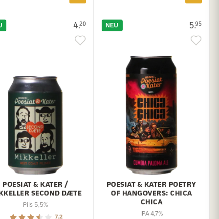
4.
5.
20
95
U
NEU
POESIAT & KATER /
POESIAT & KATER POETRY
KKELLER SECOND DÆTE
OF HANGOVERS: CHICA
CHICA
Pils 5,5%
IPA 4,7%
7.2