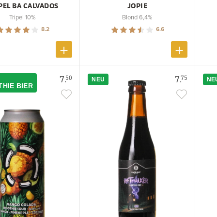
PEL BA CALVADOS
JOPIE
Tripel 10%
Blond 6,4%
8.2
6.6
7.
7.
50
75
NEU
NE
HIE BIER