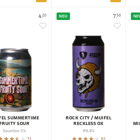
4.
7.
20
50
NEU
NE
FEL SUMMERTIME
ROCK CITY / MUIFEL
FRUITY SOUR
RECKLESS OX
MI
Sauerbier 5%
IPA 8%
7.1
8.1