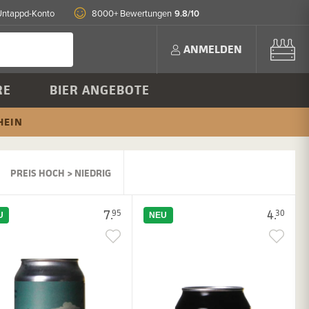
9.8/10
Untappd-Konto
8000+ Bewertungen
ANMELDEN
RE
BIER ANGEBOTE
HEIN
PREIS HOCH > NIEDRIG
7.
4.
95
30
U
NEU