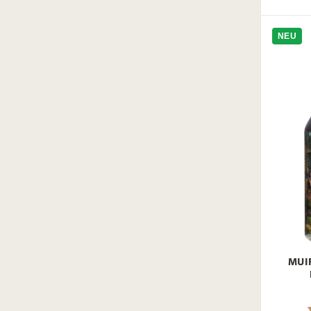
Winterbier
Fassgereift
NEU
Infused
MUI