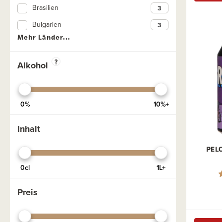
Brasilien
Bier in Dosen
Bulgarien
Dunkel
Mehr Länder...
Dänemark
Limitierte Biere
Deutschland
?
Geuze Bier
Alkohol
England
Glutenfrei
Estland
Großflaschen
0%
10%+
Frankreich
Herbstbiere
Ghana
Inhalt
Starkes Belgisches Blondbier
Irland
Laktosefrei
PEL
Kroatien
NEIPA
0cl
1L+
Lettland
Pale Ale
Preis
Niederlande
Porter
Norwegen
Quadrupel