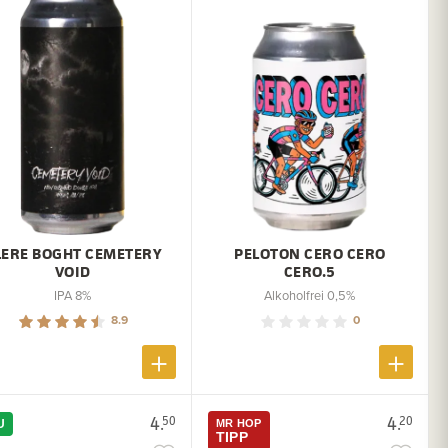
LERE BOGHT CEMETERY
PELOTON CERO CERO
VOID
CERO.5
IPA 8%
Alkoholfrei 0,5%
8.9
0
4.
4.
50
20
U
MR HOP
TIPP