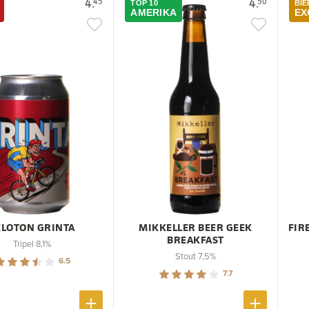
4.
4.
45
50
TOP 10
BI
AMERIKA
EX
ELOTON GRINTA
MIKKELLER BEER GEEK
FIR
BREAKFAST
Tripel 8,1%
Stout 7,5%
6.5
7.7