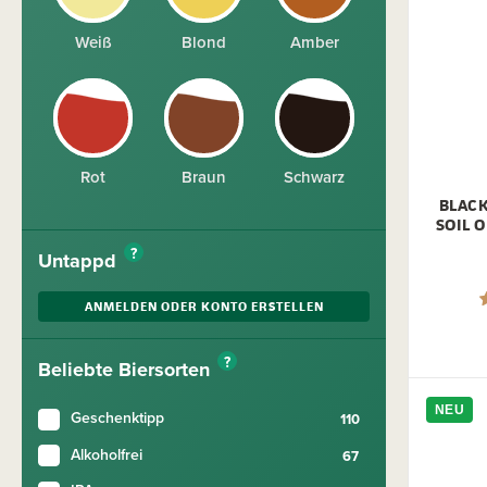
Weiß
Blond
Amber
Rot
Braun
Schwarz
BLAC
SOIL O
?
Untappd
ANMELDEN ODER KONTO ERSTELLEN
?
Beliebte Biersorten
NEU
Geschenktipp
Alkoholfrei