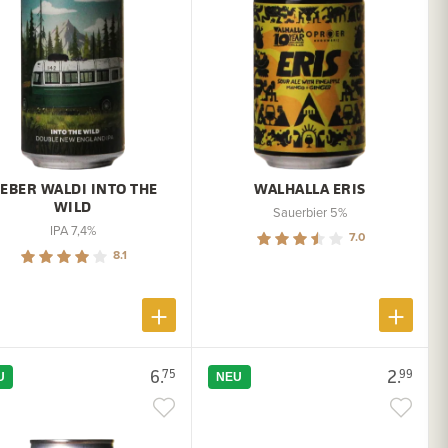
IEBER WALDI INTO THE
WALHALLA ERIS
WILD
Sauerbier 5%
IPA 7,4%
7.0
8.1
6.
2.
75
99
U
NEU