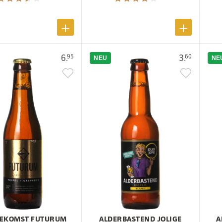
6.
3.
95
60
NEU
NE
OEKOMST FUTURUM
ALDERBASTEND JOLIGE
A