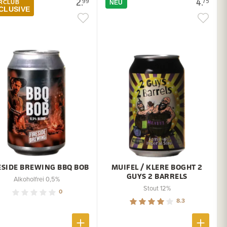
2.
4.
99
75
ERCLUB
NEU
CLUSIVE
ESIDE BREWING BBQ BOB
MUIFEL / KLERE BOGHT 2
GUYS 2 BARRELS
Alkoholfrei 0,5%
Stout 12%
0
8.3