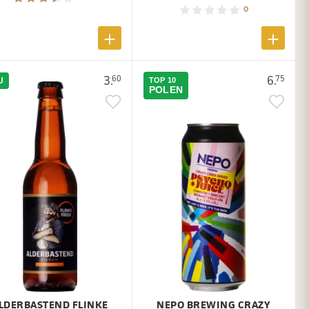
0
3.
6.
60
75
U
TOP 10
POLEN
LDERBASTEND FLINKE
NEPO BREWING CRAZY