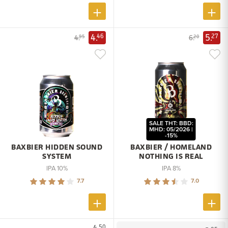
4.
5.
46
27
4.
6.
95
20
SALE THT: BBD:
MHD: 05/2026 |
-15%
BAXBIER HIDDEN SOUND
BAXBIER / HOMELAND
SYSTEM
NOTHING IS REAL
IPA 10%
IPA 8%
7.7
7.0
50