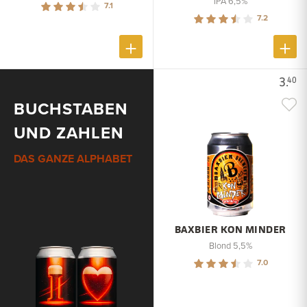
IPA 6,5%
7.1
7.2
3.
40
BUCHSTABEN
UND ZAHLEN
DAS GANZE ALPHABET
BAXBIER KON MINDER
Blond 5,5%
7.0