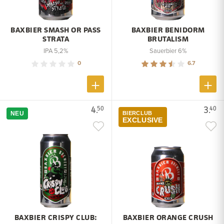
BAXBIER SMASH OR PASS
BAXBIER BENIDORM
STRATA
BRUTALISM
IPA 5,2%
Sauerbier 6%
0
6.7
4.
3.
50
40
NEU
BIERCLUB
EXCLUSIVE
BAXBIER CRISPY CLUB:
BAXBIER ORANGE CRUSH