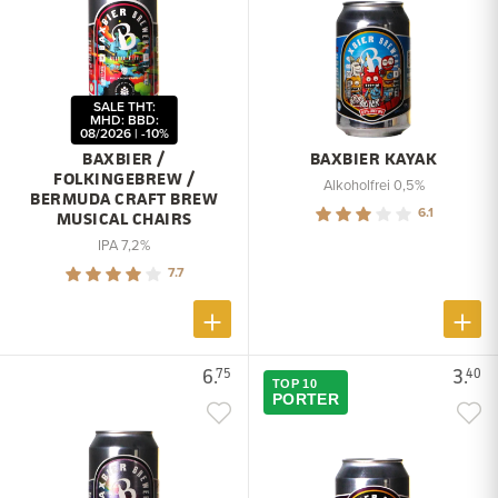
SALE THT:
MHD: BBD:
08/2026 | -10%
BAXBIER /
BAXBIER KAYAK
FOLKINGEBREW /
Alkoholfrei 0,5%
BERMUDA CRAFT BREW
6.1
MUSICAL CHAIRS
IPA 7,2%
7.7
6.
3.
75
40
TOP 10
PORTER