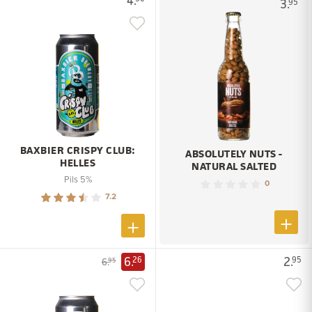
4.
3.
95
BAXBIER CRISPY CLUB:
ABSOLUTELY NUTS -
HELLES
NATURAL SALTED
Pils 5%
0
7.2
6.
2.
26
95
6.
95