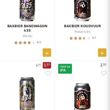
BAXBIER BANDWAGON
BAXBIER KOUDVUUR
435
Porter 6,5%
IPA 9%
6.7
8.0
5.
3.
85
50
6.
50
TOP 10
IPA