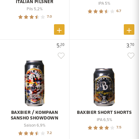
ITALIAN PILSNER
IPA 5%
Pils 5,2%
6.7
7.0
5.
3.
20
70
BAXBIER / KOMPAAN
BAXBIER SHORT SHORTS
SANSHO SHOWDOWN
IPA 6,5%
Saison 6,9%
7.5
7.2