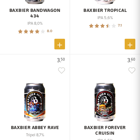
BAXBIER BANDWAGON
BAXBIER TROPICAL
434
IPA 5,6%
IPA 8,0%
7.1
8.0
3.
3.
50
60
BAXBIER ABBEY RAVE
BAXBIER FOREVER
CRUISIN
Tripel 8,7%