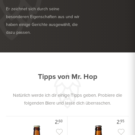
Er zeichnet sich durch seine
besonderen Eigenschaften aus und wir
haben einige Gerichte ausgewählt, die
dazu passen.
KÖSTLICH ZU
TROCKENWURST
KÖSTLICH ZU
GEFLÜGEL
Tipps von Mr. Hop
Natürlich werde ich dir einige Tipps geben. Probiere die
folgenden Biere und lasse dich überraschen.
2.
2.
60
95