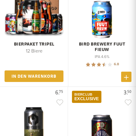
BIERPAKET TRIPEL
BIRD BREWERY FUUT
FIEUW
12 Biere
IPA 4.6%
6.8
IN DEN WARENKORB
6.
3.
75
50
BIERCLUB
EXCLUSIVE