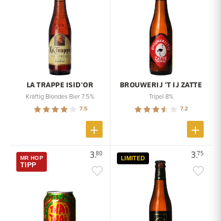
LA TRAPPE ISID'OR
BROUWERIJ 'T IJ ZATTE
Kräftig Blondes Bier 7.5%
Tripel 8%
7.5
7.2
3.
3.
80
75
MR HOP
LIMITED
TIPP