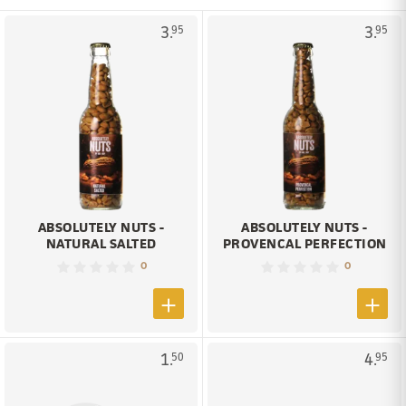
3.
3.
95
95
ABSOLUTELY NUTS -
ABSOLUTELY NUTS -
NATURAL SALTED
PROVENCAL PERFECTION
0
0
1.
4.
50
95