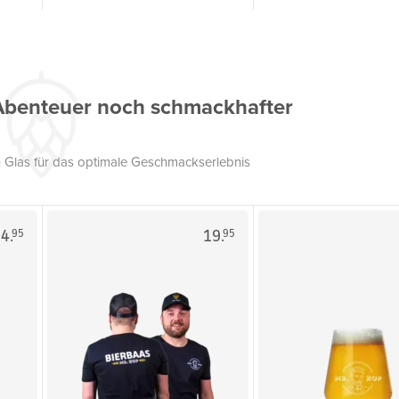
Abenteuer noch schmackhafter
 Glas für das optimale Geschmackserlebnis
4.
19.
95
95