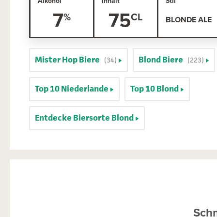
Alkohol
Inhalt
Stil
7
75
BLONDE ALE
Mister Hop Biere
Blond Biere
(34)
(223)
Top 10 Niederlande
Top 10 Blond
Entdecke Biersorte Blond
Schm