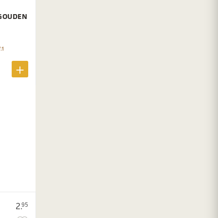
 GOUDEN
.1
2.
95