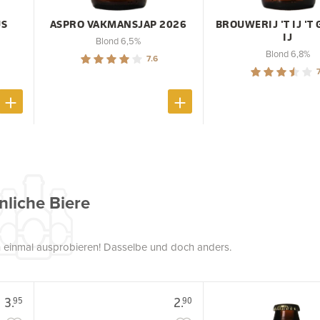
US
ASPRO VAKMANSJAP 2026
BROUWERIJ 'T IJ 'T
IJ
Blond 6,5%
Blond 6,8%
7.6
7
nliche Biere
uch einmal ausprobieren! Dasselbe und doch anders.
3.
2.
95
90