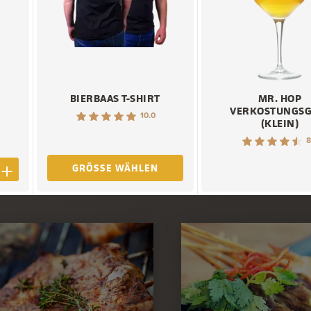
BIERBAAS T-SHIRT
MR. HOP
S
VERKOSTUNGSG
10.0
(KLEIN)
8
GRÖSSE WÄHLEN