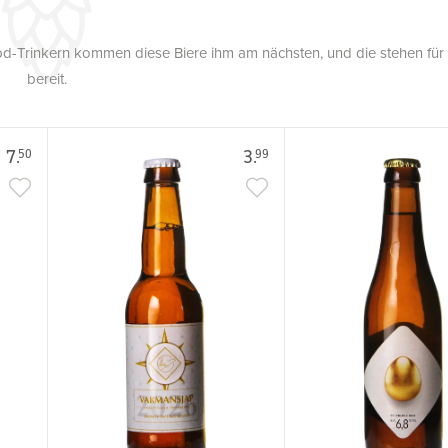
pd-Trinkern kommen diese Biere ihm am nächsten, und die stehen für
bereit.
7.
3.
50
99