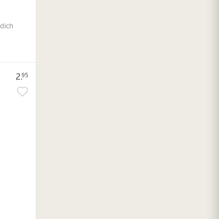
 dich
2.
95