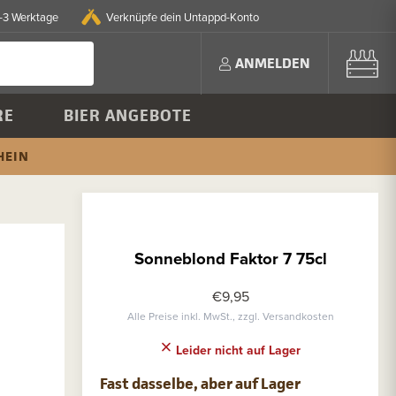
2-3 Werktage
Verknüpfe dein Untappd-Konto
ANMELDEN
RE
BIER ANGEBOTE
HEIN
Sonneblond Faktor 7 75cl
€9,95
Alle Preise inkl. MwSt., zzgl. Versandkosten
Leider nicht auf Lager
Fast dasselbe, aber auf Lager