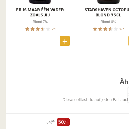
ER IS MAAR ÉÉN VADER
STADSHAVEN OCTOP
ZOALS JIJ
BLOND 75CL
Blond 7%
Blond 6%
7.1
6.7
Äh
Diese solltest du auf jeden Fall a
50.
95
54.
95