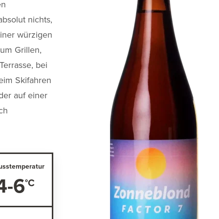
en
bsolut nichts,
einer würzigen
um Grillen,
Terrasse, bei
eim Skifahren
der auf einer
ich
usstemperatur
4-6