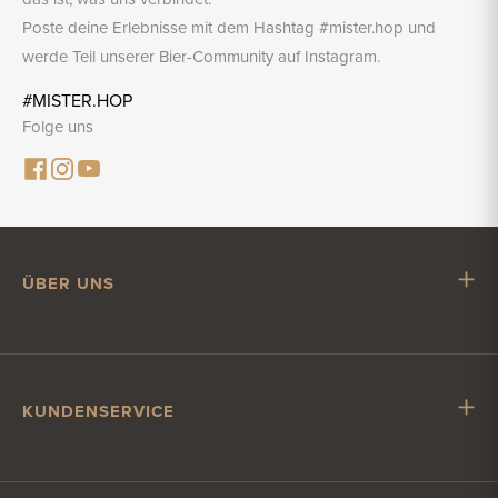
Poste deine Erlebnisse mit dem Hashtag #mister.hop und
werde Teil unserer Bier-Community auf Instagram.
#MISTER.HOP
Folge uns
ÜBER UNS
Mr. Hop
Mit Mr. Hop zusammenarbeiten
Stellenangebote
KUNDENSERVICE
Impressum
Kundenservice