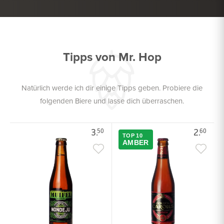
NUDELN
SALAT
Tipps von Mr. Hop
Natürlich werde ich dir einige Tipps geben. Probiere die
folgenden Biere und lasse dich überraschen.
3.
2.
50
60
TOP 10
AMBER