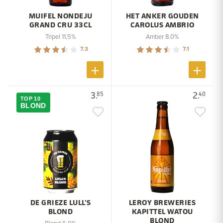
MUIFEL NONDEJU
HET ANKER GOUDEN
GRAND CRU 33CL
CAROLUS AMBRIO
Tripel 11,5%
Amber 8.0%
7.3
7.1
3.
2.
85
40
TOP 10
BLOND
DE GRIEZE LULL'S
LEROY BREWERIES
BLOND
KAPITTEL WATOU
BLOND