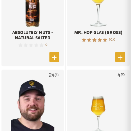
ABSOLUTELY NUTS -
MR. HOP GLAS (GROSS)
NATURAL SALTED
10.0
0
24.
4.
95
95