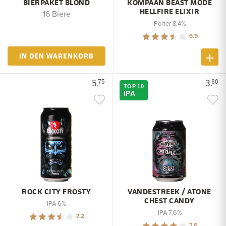
BIERPAKET BLOND
KOMPAAN BEAST MODE
HELLFIRE ELIXIR
16 Biere
Porter 8,4%
6.9
IN DEN WARENKORB
5.
3.
75
80
TOP 10
IPA
ROCK CITY FROSTY
VANDESTREEK / ATONE
CHEST CANDY
IPA 6%
IPA 7,6%
7.2
7.6