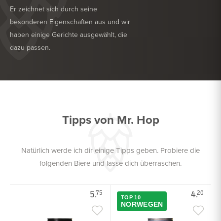
Er zeichnet sich durch seine
besonderen Eigenschaften aus und wir
haben einige Gerichte ausgewählt, die
dazu passen.
KÖSTLICH ZU
GRILL
KÖSTLICH ZU
GEFLÜGEL
Tipps von Mr. Hop
Natürlich werde ich dir einige Tipps geben. Probiere die
folgenden Biere und lasse dich überraschen.
5.
4.
75
20
TOP 10
NORWEGEN