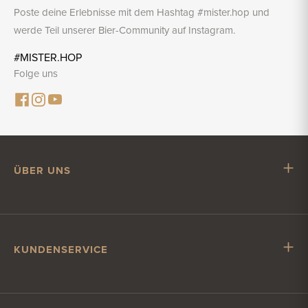
Poste deine Erlebnisse mit dem Hashtag #mister.hop und
werde Teil unserer Bier-Community auf Instagram.
#MISTER.HOP
Folge uns
ÜBER UNS
Mr. Hop
Mit Mr. Hop zusammenarbeiten
Stellenangebote
KUNDENSERVICE
Impressum
Kundenservice
Versand & Lieferung