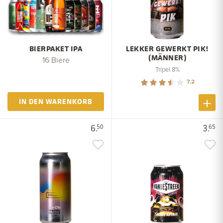
BIERPAKET IPA
LEKKER GEWERKT PIK!
(MÄNNER)
16 Biere
Tripel 8%
7.2
IN DEN WARENKORB
6.
3.
50
65