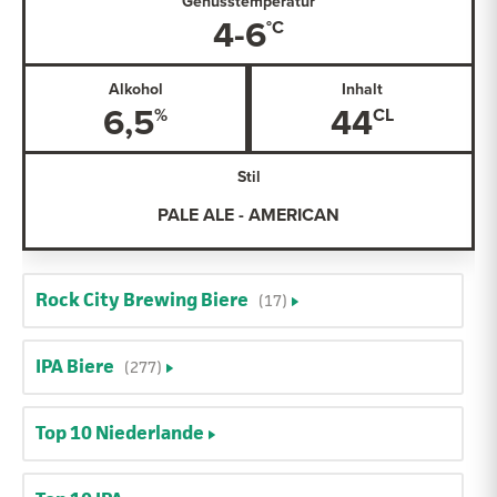
Genusstemperatur
4-6
Alkohol
Inhalt
6,5
44
Stil
PALE ALE - AMERICAN
Rock City Brewing Biere
(17)
IPA Biere
(277)
Top 10 Niederlande