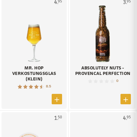
4.
3.
95
95
MR. HOP
ABSOLUTELY NUTS -
VERKOSTUNGSGLAS
PROVENCAL PERFECTION
(KLEIN)
0
8.5
1.
4.
50
95