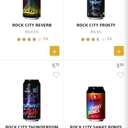
ROCK CITY REVERB
ROCK CITY FROSTY
IPA 6,5%
IPA 6%
7.5
7.2
5.
3.
75
50
ROCK CITY THUNDERDOM
ROCK CITY SHAKY BONES