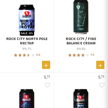
SALE -6%
ROCK CITY NORTH POLE
ROCK CITY / FINE
NECTAR
BALANCE CREAM
IPA 7%
IPA 8%
6.6
7.9
5.
5.
75
75