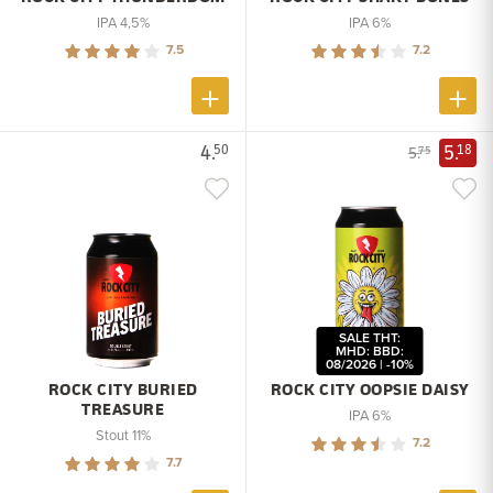
IPA 4,5%
IPA 6%
7.5
7.2
4.
5.
50
18
5.
75
SALE THT:
MHD: BBD:
08/2026 | -10%
ROCK CITY BURIED
ROCK CITY OOPSIE DAISY
TREASURE
IPA 6%
Stout 11%
7.2
7.7