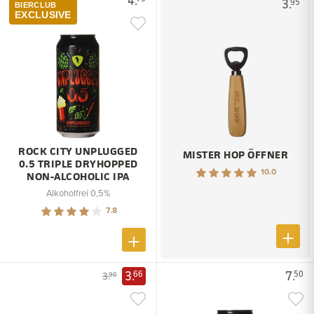
4.
3.
95
BIERCLUB
EXCLUSIVE
ROCK CITY UNPLUGGED
MISTER HOP ÖFFNER
0.5 TRIPLE DRYHOPPED
10.0
NON-ALCOHOLIC IPA
Alkoholfrei 0,5%
7.8
3.
7.
66
50
3.
90