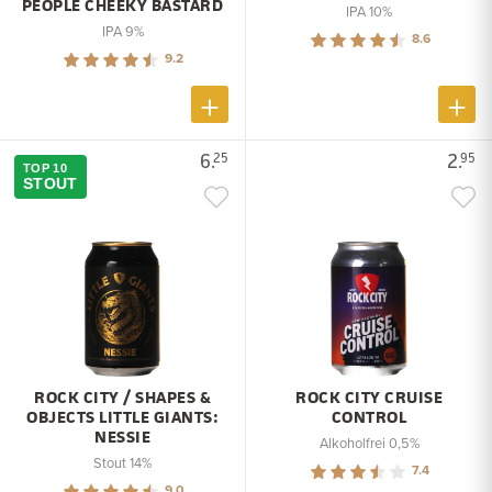
PEOPLE CHEEKY BASTARD
IPA 10%
IPA 9%
8.6
9.2
6.
2.
25
95
TOP 10
STOUT
ROCK CITY / SHAPES &
ROCK CITY CRUISE
OBJECTS LITTLE GIANTS:
CONTROL
NESSIE
Alkoholfrei 0,5%
Stout 14%
7.4
9.0