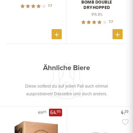
BOMB DOUBLE
7.7
DRYHOPPED
IPA 8%
7.7
Ähnliche Biere
Diese solltest du auf jeden Fall auch einmal
ausprobieren! Dasselbe und doch anders.
64.
4.
95
20
69.
95