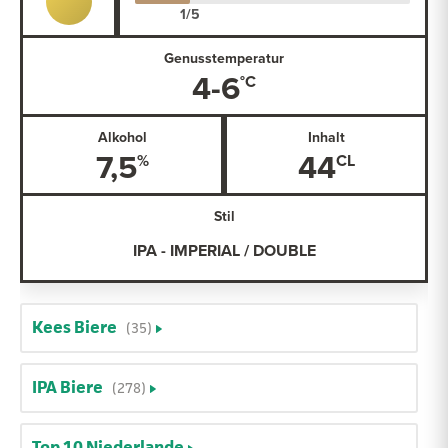
Genusstemperatur
4-6
Alkohol
Inhalt
7,5
44
Stil
IPA - IMPERIAL / DOUBLE
Kees Biere
(35)
IPA Biere
(278)
Top 10 Niederlande