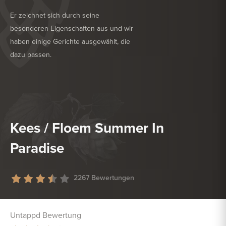
Er zeichnet sich durch seine
besonderen Eigenschaften aus und wir
haben einige Gerichte ausgewählt, die
dazu passen.
KÖSTLICH ZU
GRILL
KÖSTLICH ZU
VEGETARISCH
Kees / Floem Summer In
Paradise
2267 Bewertungen
Untappd Bewertung