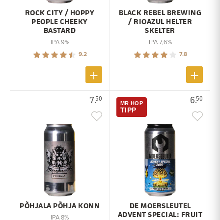
ROCK CITY / HOPPY
BLACK REBEL BREWING
PEOPLE CHEEKY
/ RIOAZUL HELTER
BASTARD
SKELTER
IPA 9%
IPA 7,6%
9.2
7.8
7.
6.
50
50
MR HOP
TIPP
PÕHJALA PÕHJA KONN
DE MOERSLEUTEL
ADVENT SPECIAL: FRUIT
IPA 8%