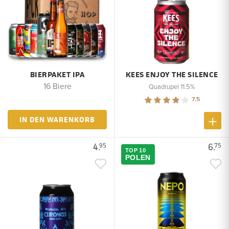
BIERPAKET IPA
KEES ENJOY THE SILENCE
16 Biere
Quadrupel 11.5%
7.5
IN DEN WARENKORB
4.
6.
95
75
TOP 10
POLEN