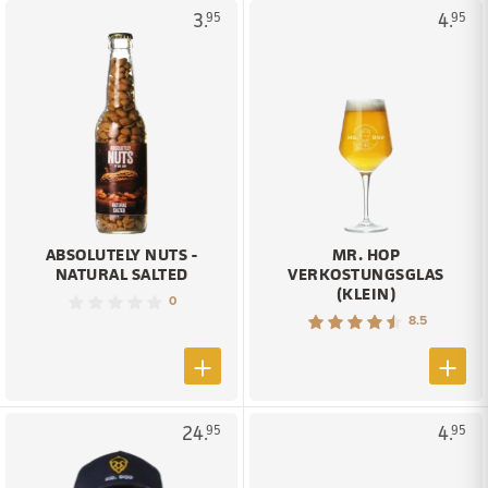
3.
4.
95
95
ABSOLUTELY NUTS -
MR. HOP
NATURAL SALTED
VERKOSTUNGSGLAS
(KLEIN)
0
8.5
24.
4.
95
95