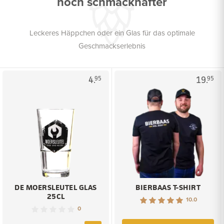
noch schmackhafter
Leckeres Häppchen oder ein Glas für das optimale
Geschmackserlebnis
4.
19.
95
95
DE MOERSLEUTEL GLAS
BIERBAAS T-SHIRT
25CL
10.0
0