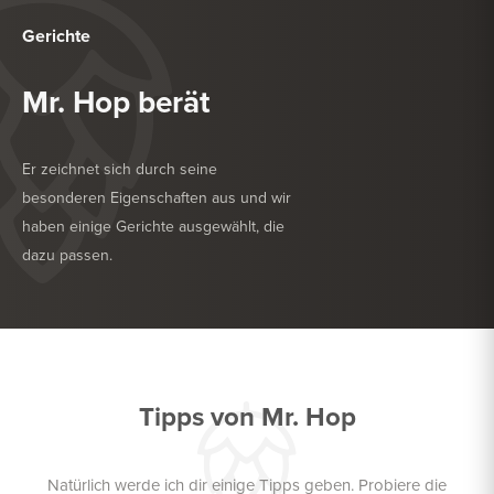
Gerichte
Mr. Hop berät
Er zeichnet sich durch seine
besonderen Eigenschaften aus und wir
haben einige Gerichte ausgewählt, die
dazu passen.
KÖSTLICH ZU
GRILL
KÖSTLICH ZU
HARTKÄSE
Tipps von Mr. Hop
Natürlich werde ich dir einige Tipps geben. Probiere die