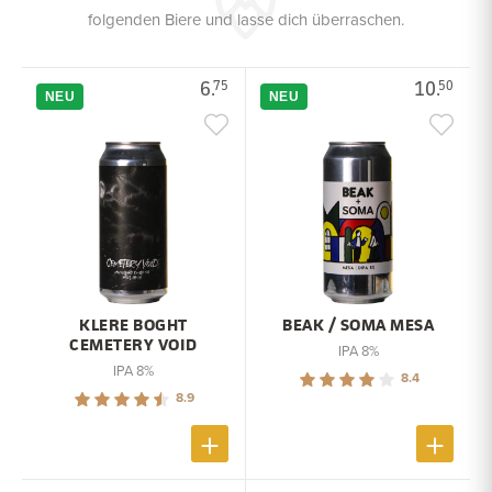
folgenden Biere und lasse dich überraschen.
6.
10.
75
50
NEU
NEU
KLERE BOGHT
BEAK / SOMA MESA
CEMETERY VOID
IPA 8%
IPA 8%
8.4
8.9