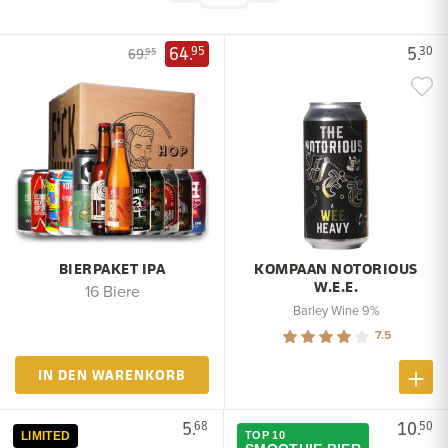
64.
5.
95
30
69.
95
BIERPAKET IPA
KOMPAAN NOTORIOUS
W.E.E.
16 Biere
Barley Wine 9%
7.5
IN DEN WARENKORB
5.
10.
68
50
LIMITED
TOP 10