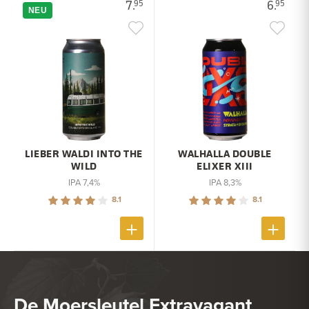
7.
6.
95
95
NEU
LIEBER WALDI INTO THE
WALHALLA DOUBLE
WILD
ELIXER XIII
IPA 7,4%
IPA 8,3%
8.1
8.1
De Moersleutel Extravagant