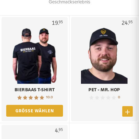
Geschmackserlebnis
19.
24.
95
95
BIERBAAS T-SHIRT
PET - MR. HOP
10.0
0
GRÖSSE WÄHLEN
4.
95