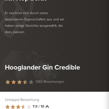
Er zeichnet sich durch seine
besonderen Eigenschaften aus und wir
haben einige Gerichte ausgewählt, die
dazu passen.
KÖSTLICH ZU
GRILL
KÖSTLICH ZU
TROCKENWURST
Hooglander Gin Credible
1263 Bewertungen
Untappd Bewertung
7.0 / 10