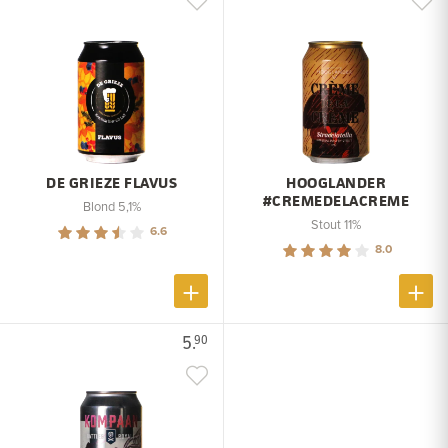
DE GRIEZE FLAVUS
HOOGLANDER
#CREMEDELACREME
Blond 5,1%
Stout 11%
6.6
8.0
5.
90