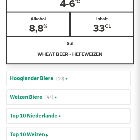
4-6
Alkohol
Inhalt
8,8
33
Stil
WHEAT BEER - HEFEWEIZEN
Hooglander Biere
(10)
Weizen Biere
(44)
Top 10 Niederlande
Top 10 Weizen