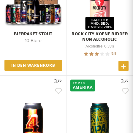
SALE THT:
MHD: BBD:
07/2026 | -10%
BIERPAKET STOUT
ROCK CITY KOENE RIDDER
NON ALCOHOLIC
10 Biere
Alkoholfrei 0,33%
5.8
IN DEN WARENKORB
3.
3.
95
50
TOP 10
AMERIKA