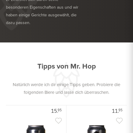
besonderen Eigenschaften aus und wir
haben einige Gerichte ausgewählt, die
dazu passen.
KÖSTLICH ZU
NACHSPEISE
KÖSTLICH ZU
WEICHKÄSE
Tipps von Mr. Hop
Natürlich werde ich dir einige Tipps geben. Probiere die
folgenden Biere und lasse dich überraschen.
15.
11.
95
95