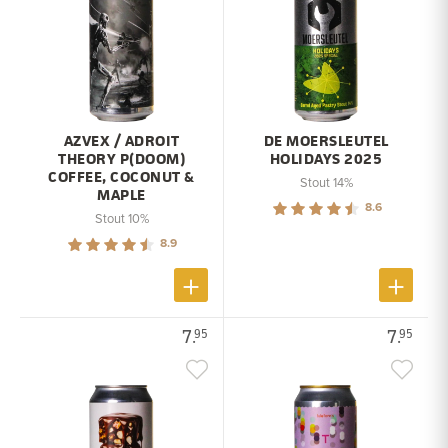
AZVEX / ADROIT
DE MOERSLEUTEL
THEORY P(DOOM)
HOLIDAYS 2025
COFFEE, COCONUT &
Stout 14%
MAPLE
8.6
Stout 10%
8.9
7.
7.
95
95