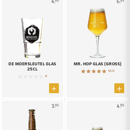
4.
6.
95
95
DE MOERSLEUTEL GLAS
MR. HOP GLAS (GROSS)
25CL
10.0
0
3.
4.
95
95