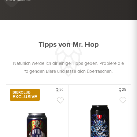
KÖSTLICH ZU
GRILL
KÖSTLICH ZU
FRITTIERTE SNACKS
Tipps von Mr. Hop
Natürlich werde ich dir einige Tipps geben. Probiere die
folgenden Biere und lasse dich überraschen.
3.
6.
50
25
BIERCLUB
EXCLUSIVE