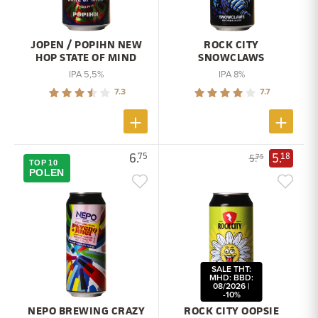
JOPEN / POPIHN NEW
ROCK CITY
HOP STATE OF MIND
SNOWCLAWS
IPA 5,5%
IPA 8%
7.3
7.7
6.
5.
75
18
5.
75
TOP 10
POLEN
SALE THT:
MHD: BBD:
08/2026 |
-10%
NEPO BREWING CRAZY
ROCK CITY OOPSIE