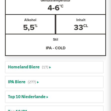
Genusstemperatur
4-6
Alkohol
Inhalt
5,5
33
Stil
IPA - COLD
Homeland Biere
(17)
IPA Biere
(277)
Top 10 Niederlande