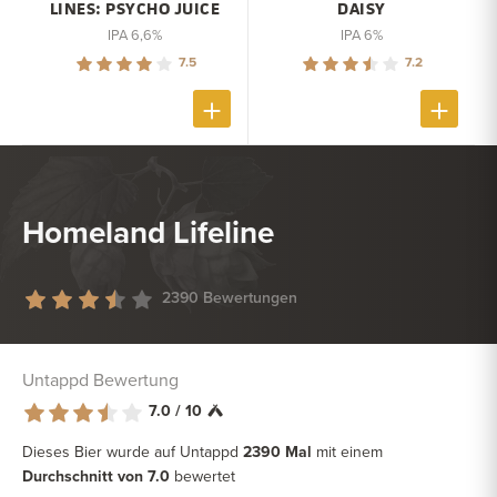
LINES: PSYCHO JUICE
DAISY
IPA 6,6%
IPA 6%
7.5
7.2
Homeland Lifeline
2390 Bewertungen
Untappd Bewertung
7.0 / 10
Dieses Bier wurde auf Untappd
2390 Mal
mit einem
Durchschnitt von 7.0
bewertet