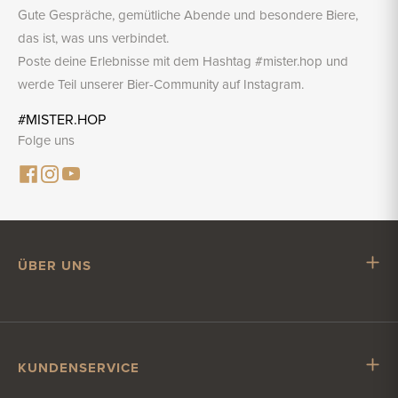
Gute Gespräche, gemütliche Abende und besondere Biere,
das ist, was uns verbindet.
Poste deine Erlebnisse mit dem Hashtag #mister.hop und
werde Teil unserer Bier-Community auf Instagram.
#MISTER.HOP
Folge uns
ÜBER UNS
Mr. Hop
Mit Mr. Hop zusammenarbeiten
Stellenangebote
KUNDENSERVICE
Impressum