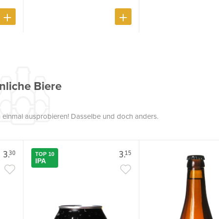
nliche Biere
uch einmal ausprobieren! Dasselbe und doch anders.
3.
3.
30
15
TOP 10
IPA