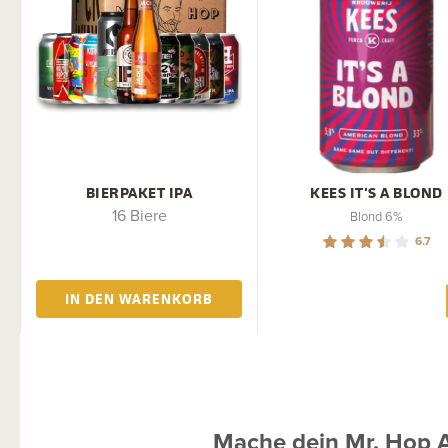
BIERPAKET IPA
KEES IT'S A BLOND
16 Biere
Blond 6%
6.7
IN DEN WARENKORB
Mache dein Mr. Hop 