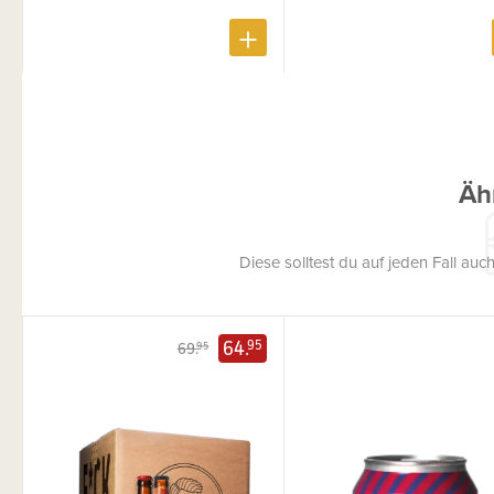
Äh
Diese solltest du auf jeden Fall a
64.
95
69.
95