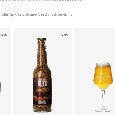
 Glas für das optimale Geschmackserlebnis
9.
3.
95
95