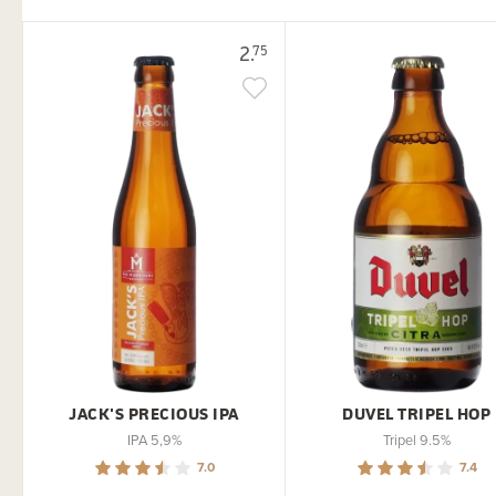
2.
75
JACK'S PRECIOUS IPA
DUVEL TRIPEL HOP
IPA 5,9%
Tripel 9.5%
7.0
7.4