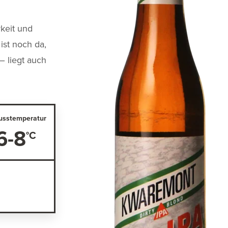
rkeit und
ist noch da,
– liegt auch
usstemperatur
6-8