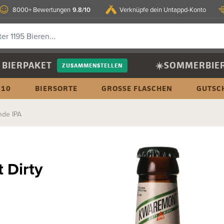
9.8/10
8000+ Bewertungen
Verknüpfe dein Untappd-Konto
BIERPAKET
☀️SOMMERBIE
ZUSAMMENSTELLEN
 10
BIERSORTE
GROSSE FLASCHEN
GUTSC
nde IPA
 Dirty