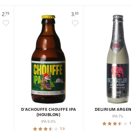
2.
3.
79
30
D'ACHOUFFE CHOUFFE IPA
DELIRIUM ARGE
(HOUBLON)
IPA 7%
IPA 9.0%
7
7.3