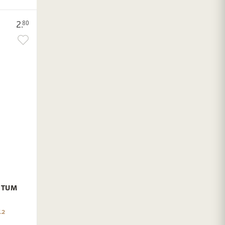
2.
80
NTUM
.2