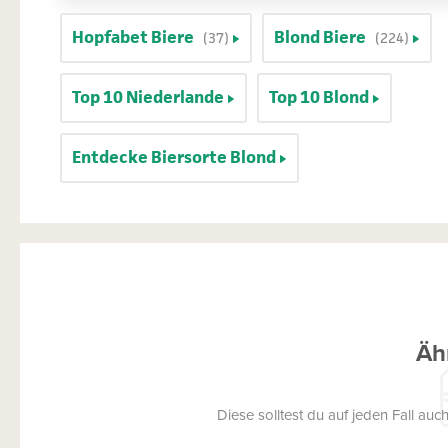
Hopfabet Biere
Blond Biere
(37)
(224)
Top 10 Niederlande
Top 10 Blond
Entdecke Biersorte Blond
Äh
Diese solltest du auf jeden Fall a