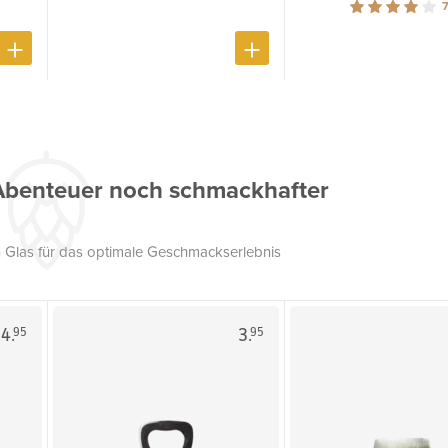
7
Abenteuer noch schmackhafter
 Glas für das optimale Geschmackserlebnis
4.
3.
95
95