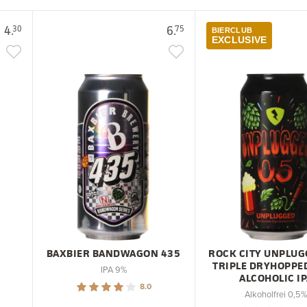
4.
6.
30
75
BIERCLUB
EXCLUSIVE
BAXBIER BANDWAGON 435
ROCK CITY UNPLUG
TRIPLE DRYHOPPE
IPA 9%
ALCOHOLIC I
8.0
Alkoholfrei 0,5