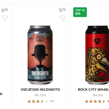
5.
5.
50
70
TOP 10
IPA
VOCATION INCOGNITO
ROCK CITY WHAK
CK
IPA 7,6%
IPA 10%
7.4
8