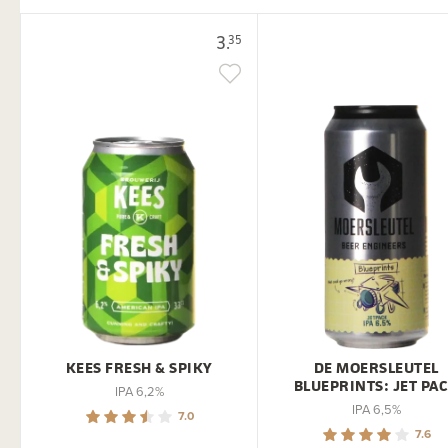
3.
35
KEES FRESH & SPIKY
DE MOERSLEUTEL
BLUEPRINTS: JET PA
IPA 6,2%
IPA 6,5%
7.0
7.6