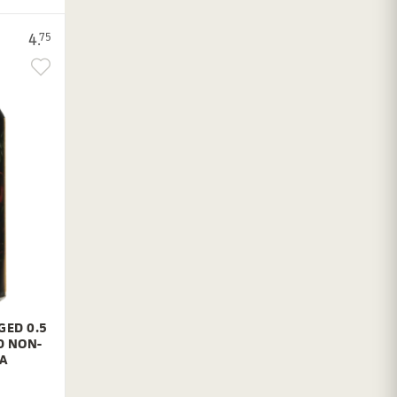
4.
75
GED 0.5
D NON-
PA
%