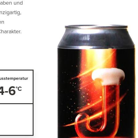
taben und
nzigartig,
en
harakter.
usstemperatur
4-6