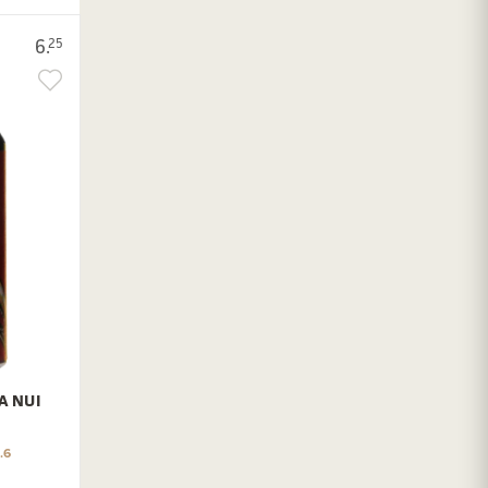
6.
25
A NUI
.6