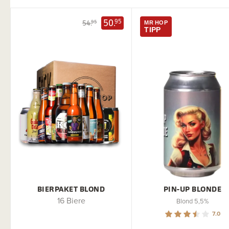
50.
95
54.
95
MR HOP
TIPP
BIERPAKET BLOND
PIN-UP BLONDE
16 Biere
Blond 5,5%
7.0