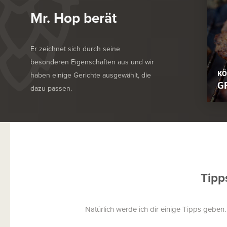
Mr. Hop berät
Er zeichnet sich durch seine
besonderen Eigenschaften aus und wir
KÖ
haben einige Gerichte ausgewählt, die
G
dazu passen.
Tipp
Natürlich werde ich dir einige Tipps geben