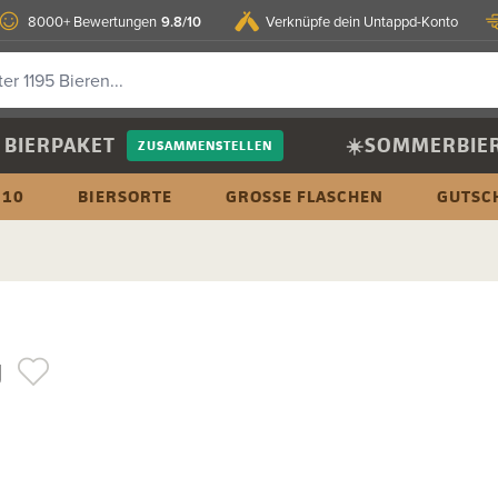
9.8/10
8000+ Bewertungen
Verknüpfe dein Untappd-Konto
BIERPAKET
☀️SOMMERBIE
ZUSAMMENSTELLEN
 10
BIERSORTE
GROSSE FLASCHEN
GUTSC
J