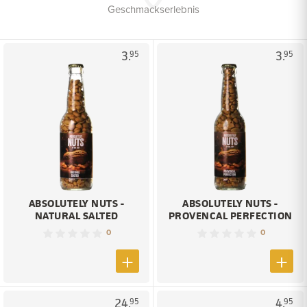
Geschmackserlebnis
3.
3.
95
95
ABSOLUTELY NUTS -
ABSOLUTELY NUTS -
NATURAL SALTED
PROVENCAL PERFECTION
0
0
24.
4.
95
95