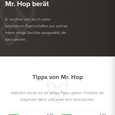
Mr. Hop berät
Er zeichnet sich durch seine
besonderen Eigenschaften aus und wir
haben einige Gerichte ausgewählt, die
dazu passen.
KÖSTLICH ZU
GRILL
KÖSTLICH ZU
GEFLÜGEL
Tipps von Mr. Hop
Natürlich werde ich dir einige Tipps geben. Probiere die
folgenden Biere und lasse dich überraschen.
95
50