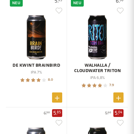
5.
6.
NEU
NEU
DE KWINT BRAINBIRD
WALHALLA /
CLOUDWATER TRITON
IPA 7%
IPA 6,8%
8.0
7.9
5.
5.
85
04
6.
5.
50
60