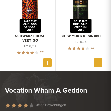
SALE THT:
SALE THT:
MHD: BBD:
BBD: MHD:
08/2026 |
05/2026 |
-10%
-10%
SCHWARZE ROSE
BREW YORK REMNANT
VERTIGO
IPA 5,2%
IPA 6,2%
7.7
7.7
Vocation Wham-A-Geddon
4522 Bewertungen