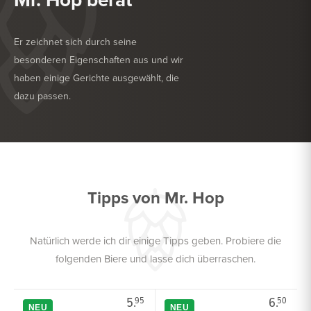
Er zeichnet sich durch seine
besonderen Eigenschaften aus und wir
haben einige Gerichte ausgewählt, die
dazu passen.
KÖSTLICH ZU
GRILL
KÖSTLICH ZU
FRITTIERTE SNACKS
Tipps von Mr. Hop
Natürlich werde ich dir einige Tipps geben. Probiere die
folgenden Biere und lasse dich überraschen.
5.
6.
95
50
NEU
NEU