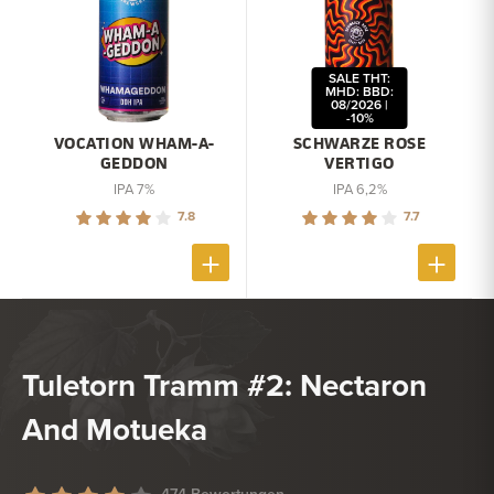
SALE THT:
MHD: BBD:
08/2026 |
-10%
VOCATION WHAM-A-
SCHWARZE ROSE
GEDDON
VERTIGO
IPA 7%
IPA 6,2%
7.8
7.7
Tuletorn Tramm #2: Nectaron
And Motueka