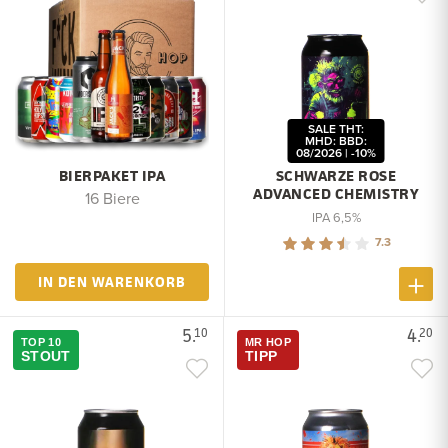
SALE THT:
MHD: BBD:
08/2026 | -10%
BIERPAKET IPA
SCHWARZE ROSE
ADVANCED CHEMISTRY
16 Biere
IPA 6,5%
7.3
IN DEN WARENKORB
5.
4.
10
20
TOP 10
MR HOP
STOUT
TIPP