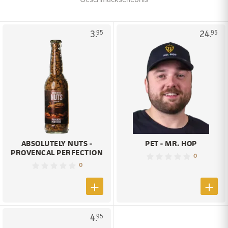
3.
24.
95
95
ABSOLUTELY NUTS -
PET - MR. HOP
PROVENCAL PERFECTION
0
0
4.
95