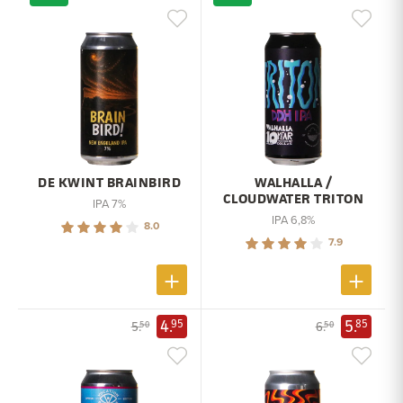
DE KWINT BRAINBIRD
WALHALLA /
CLOUDWATER TRITON
IPA 7%
IPA 6,8%
8.0
7.9
4.
5.
95
85
5.
6.
50
50