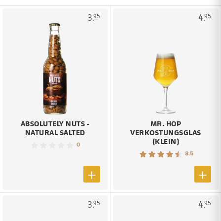
3.
4.
95
95
ABSOLUTELY NUTS -
MR. HOP
NATURAL SALTED
VERKOSTUNGSGLAS
(KLEIN)
0
8.5
3.
4.
95
95