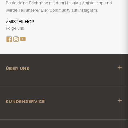
Poste deine Erlebnisse mit dem Hashtag #mister.hop und
werde Teil unserer Bier-Community auf Instagram.
#MISTER.HOP
Folge uns
ÜBER UNS
Mr. Hop
Mit Mr. Hop zusammenarbeiten
Stellenangebote
KUNDENSERVICE
Impressum
Kundenservice
Versand & Lieferung