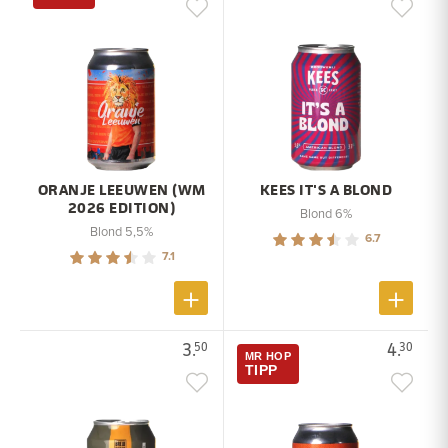
ORANJE LEEUWEN (WM
KEES IT'S A BLOND
2026 EDITION)
Blond 6%
Blond 5,5%
6.7
7.1
3.
4.
50
30
MR HOP
TIPP