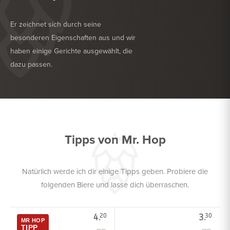
Er zeichnet sich durch seine
besonderen Eigenschaften aus und wir
haben einige Gerichte ausgewählt, die
dazu passen.
KÖSTLICH ZU
GRILL
KÖSTLICH ZU
TROCKENWURST
Tipps von Mr. Hop
Natürlich werde ich dir einige Tipps geben. Probiere die
folgenden Biere und lasse dich überraschen.
4.
3.
20
30
MR HOP
TIPP