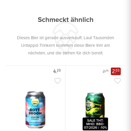
Schmeckt ähnlich
Dieses Bier ist gerade ausverkauft. Laut Tausenden
Untappd-Trinkern kommen diese Biere ihm am
nächsten, und die stehen für dich bereit.
4.
2.
20
03
2.
25
SALE THT:
MHD: BBD:
07/2026 | -10%