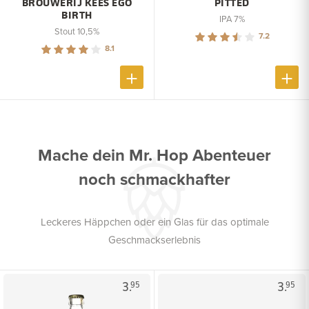
BROUWERIJ KEES EGO
PITTED
BIRTH
IPA 7%
Stout 10,5%
7.2
8.1
Mache dein Mr. Hop Abenteuer
noch schmackhafter
Leckeres Häppchen oder ein Glas für das optimale
Geschmackserlebnis
3.
3.
95
95