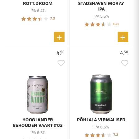
ROTT.DROOM
STADSHAVEN MORAY
IPA
IPA 6,4%
IPA 5,5%
7.3
6.8
4.
4.
90
50
HOOGLANDER
PÕHJALA VIRMALISED
BEHOUDEN VAART #02
IPA 6,5%
IPA 6,8%
7.3