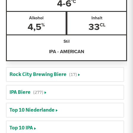
4-6
Alkohol
Inhalt
4,5
33
Stil
IPA - AMERICAN
Rock City Brewing Biere
(17)
IPA Biere
(277)
Top 10 Niederlande
Top 10 IPA