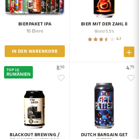
BIERPAKET IPA
BIER MIT DER ZAHL 8
16 Biere
Blond 5,5%
6.7
IN DEN WARENKORB
8.
4.
50
75
TOP 10
RUMÄNIEN
BLACKOUT BREWING /
DUTCH BARGAIN GET