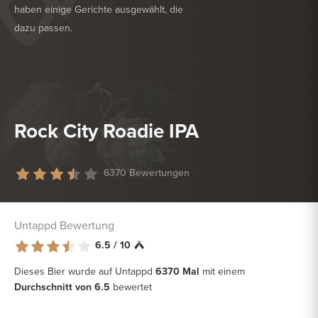
haben einige Gerichte ausgewählt, die
dazu passen.
KÖSTLICH ZU
GEFLÜGEL
KÖSTLICH ZU
NUDELN
Rock City Roadie IPA
6370 Bewertungen
Untappd Bewertung
6.5 / 10
Dieses Bier wurde auf Untappd
6370 Mal
mit einem
Durchschnitt von 6.5
bewertet