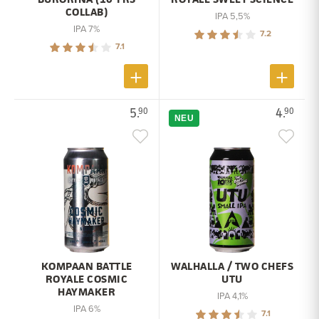
COLLAB)
IPA 5,5%
IPA 7%
7.2
7.1
5.
4.
90
90
NEU
KOMPAAN BATTLE
WALHALLA / TWO CHEFS
ROYALE COSMIC
UTU
HAYMAKER
IPA 4,1%
IPA 6%
7.1