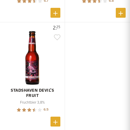
6.7
6.8
2.
25
STADSHAVEN DEVIL’S
FRUIT
Fruchtbier 3,8%
6.5