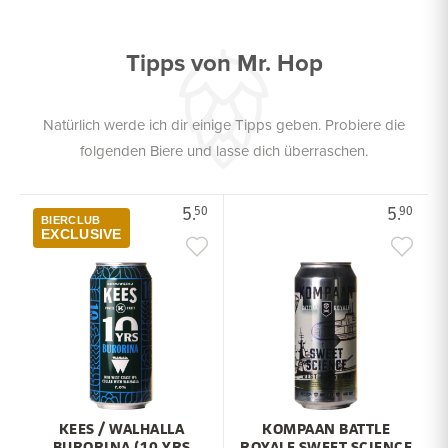
Tipps von Mr. Hop
Natürlich werde ich dir einige Tipps geben. Probiere die
folgenden Biere und lasse dich überraschen.
5.
5.
50
90
BIERCLUB
EXCLUSIVE
KEES / WALHALLA
KOMPAAN BATTLE
BURORINA (10 YRS
ROYALE SWEET SCIENCE