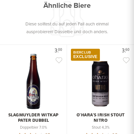
Ähnliche Biere
Diese solltest du auf jeden Fall auch einmal
ausprobieren! Dasselbe und doch anders.
3.
3.
00
60
BIERCLUB
EXCLUSIVE
SLAGMUYLDER WITKAP
O'HARA'S IRISH STOUT
PATER DUBBEL
NITRO
Doppelbier 7.0%
Stout 4,3%