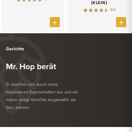
(KLEIN)
8.5
Gerichte
Mr. Hop berät
Er zeichnet sich durch seine
besonderen Eigenschaften aus und wir
haben einige Gerichte ausgewählt, die
dazu passen.
KÖSTLICH ZU
NACHSPEISE
KÖSTLICH ZU
WEICHKÄSE