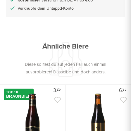
Kostenloser
Versand nach DE/AT ab €60
Verknüpfe dein Untappd-Konto
Ähnliche Biere
Diese solltest du auf jeden Fall auch einmal
ausprobieren! Dasselbe und doch anders.
3.
6.
25
95
TOP 10
BRAUNBIER