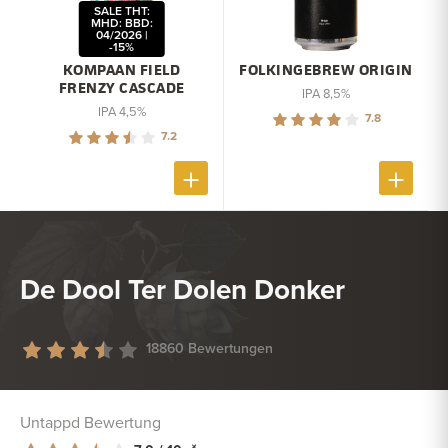
SALE THT:
MHD: BBD:
04/2026 |
-15%
KOMPAAN FIELD
FOLKINGEBREW ORIGIN
FRENZY CASCADE
IPA 8,5%
IPA 4,5%
7.8
7.2
De Dool Ter Dolen Donker
18860 Bewertungen
Untappd Bewertung