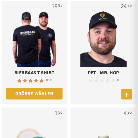
19.
24.
95
95
BIERBAAS T-SHIRT
PET - MR. HOP
10.0
0
GRÖSSE WÄHLEN
1.
4.
50
95