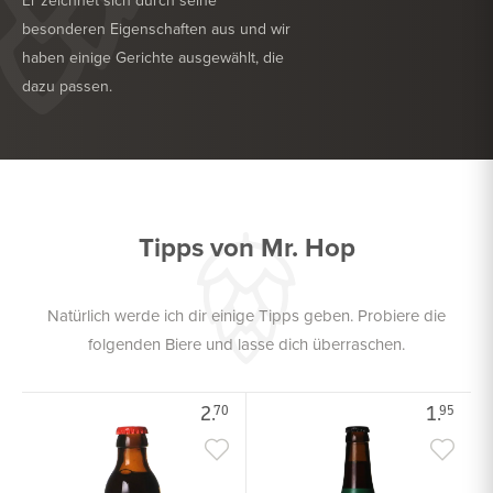
Er zeichnet sich durch seine
besonderen Eigenschaften aus und wir
haben einige Gerichte ausgewählt, die
dazu passen.
KÖSTLICH ZU
NUDELN
KÖSTLICH ZU
ROTES FLEISCH
Tipps von Mr. Hop
Natürlich werde ich dir einige Tipps geben. Probiere die
folgenden Biere und lasse dich überraschen.
2.
1.
70
95