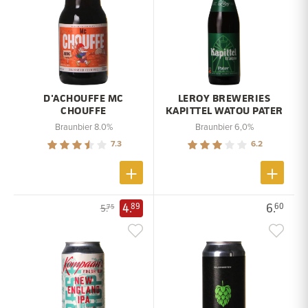
D'ACHOUFFE MC
LEROY BREWERIES
CHOUFFE
KAPITTEL WATOU PATER
Braunbier 8.0%
Braunbier 6,0%
7.3
6.2
4.
6.
89
60
5.
75