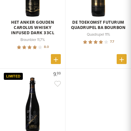
HET ANKER GOUDEN
DE TOEKOMST FUTURUM
CAROLUS WHISKY
QUADRUPEL BA BOURBON
INFUSED DARK 33CL
Quadrupel 11%
Braunbier 11,7%
7.7
8.0
9.
99
LIMITED