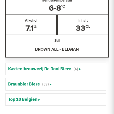
Genusstemperatur
6-8
Alkohol
Inhalt
7.1
33
Stil
BROWN ALE - BELGIAN
Kasteelbrouwerij De Dool Biere
(4)
Braunbier Biere
(57)
Top 10 Belgien