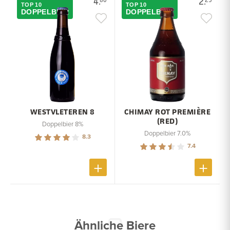
4.
2.
TOP 10
TOP 10
DOPPELBIER
DOPPELBIER
WESTVLETEREN 8
CHIMAY ROT PREMIÈRE
(RED)
Doppelbier 8%
Doppelbier 7.0%
8.3
7.4
Ähnliche Biere