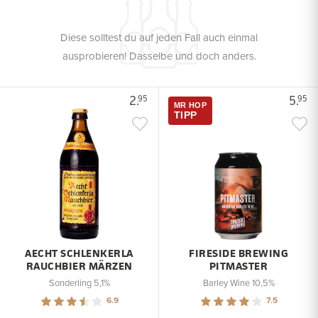
Diese solltest du auf jeden Fall auch einmal
ausprobieren! Dasselbe und doch anders.
2.
5.
95
95
MR HOP
TIPP
AECHT SCHLENKERLA
FIRESIDE BREWING
RAUCHBIER MÄRZEN
PITMASTER
Sonderling 5,1%
Barley Wine 10,5%
6.9
7.5