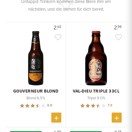
Untappd-Trinkern kommen diese Biere ihm am
nächsten, und die stehen für dich bereit.
2.
2.
40
99
GOUVERNEUR BLOND
VAL-DIEU TRIPLE 33CL
Blond 6,5%
Tripel 9.0%
6.9
7.3
80
25