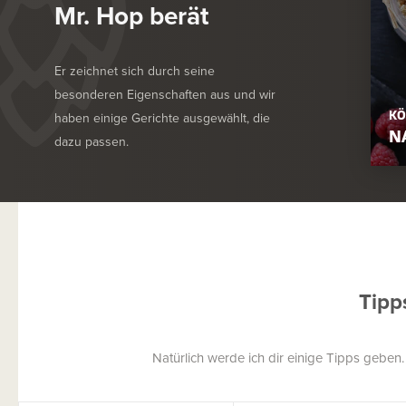
Mr. Hop berät
Er zeichnet sich durch seine
besonderen Eigenschaften aus und wir
KÖ
haben einige Gerichte ausgewählt, die
N
dazu passen.
Tipp
Natürlich werde ich dir einige Tipps geben