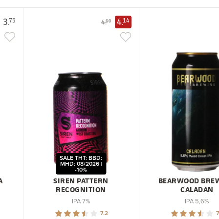
3.
4.
75
14
4.
60
SALE THT: BBD:
MHD: 08/2026 |
-10%
A
SIREN PATTERN
BEARWOOD BRE
RECOGNITION
CALADAN
IPA 7%
IPA 5,6%
7.2
7