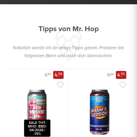
HARTKÄSE
Tipps von Mr. Hop
Natürlich werde ich dir einige Tipps geben. Probiere die
folgenden Biere und lasse dich überraschen.
4.
4.
89
95
5.
5.
75
50
SALE THT:
MHD: BBD:
04/2026 |
-15%