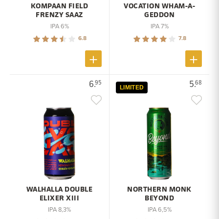
KOMPAAN FIELD
VOCATION WHAM-A-
FRENZY SAAZ
GEDDON
IPA 6%
IPA 7%
6.8
7.8
6.
5.
95
68
LIMITED
WALHALLA DOUBLE
NORTHERN MONK
ELIXER XIII
BEYOND
IPA 8,3%
IPA 6,5%