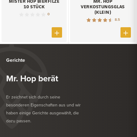
MISTER HOP BIERFILZE
MR. HOP
10 STÜCK
VERKOSTUNGSGLAS
(KLEIN)
0
8.5
Gerichte
Mr. Hop berät
Er zeichnet sich durch seine
besonderen Eigenschaften aus und wir
haben einige Gerichte ausgewählt, die
dazu passen.
KÖSTLICH ZU
FRITTIERTE SNACKS
KÖSTLICH ZU