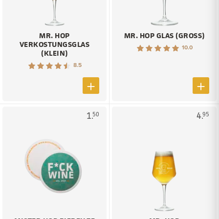
MR. HOP
MR. HOP GLAS (GROSS)
VERKOSTUNGSGLAS
10.0
(KLEIN)
8.5
1.
4.
50
95