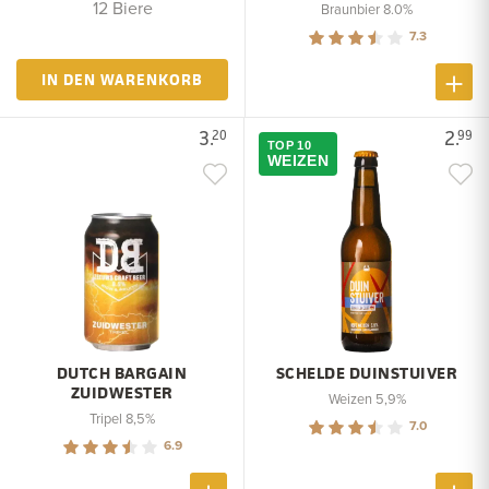
12 Biere
Braunbier 8.0%
7.3
IN DEN WARENKORB
3.
2.
20
99
TOP 10
WEIZEN
DUTCH BARGAIN
SCHELDE DUINSTUIVER
ZUIDWESTER
Weizen 5,9%
Tripel 8,5%
7.0
6.9