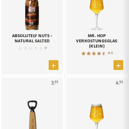
ABSOLUTELY NUTS -
MR. HOP
NATURAL SALTED
VERKOSTUNGSGLAS
(KLEIN)
0
8.5
3.
4.
95
95