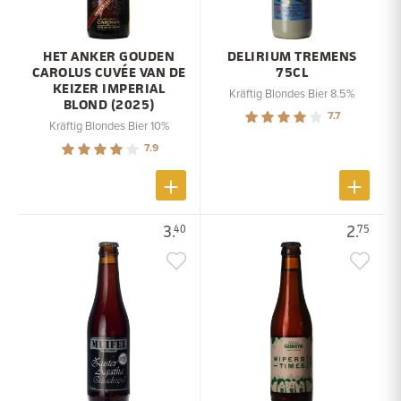
HET ANKER GOUDEN
DELIRIUM TREMENS
CAROLUS CUVÉE VAN DE
75CL
KEIZER IMPERIAL
Kräftig Blondes Bier 8.5%
BLOND (2025)
7.7
Kräftig Blondes Bier 10%
7.9
3.
2.
40
75