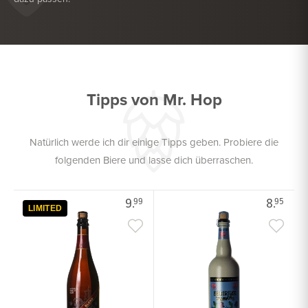
KÖSTLICH ZU
FRITTIERTE SNACKS
KÖSTLICH ZU
HARTKÄSE
Tipps von Mr. Hop
Natürlich werde ich dir einige Tipps geben. Probiere die
folgenden Biere und lasse dich überraschen.
9.
8.
99
95
LIMITED