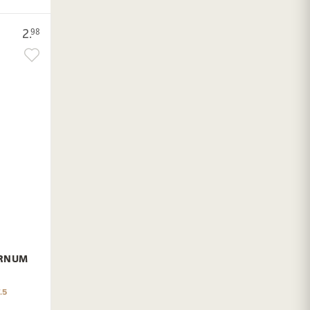
2.
98
URNUM
.5