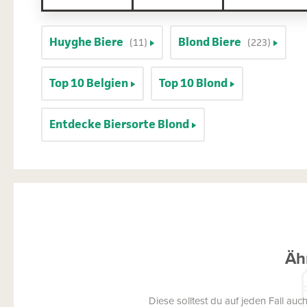
Huyghe Biere
Blond Biere
(11)
(223)
Top 10 Belgien
Top 10 Blond
Entdecke Biersorte Blond
Äh
Diese solltest du auf jeden Fall a