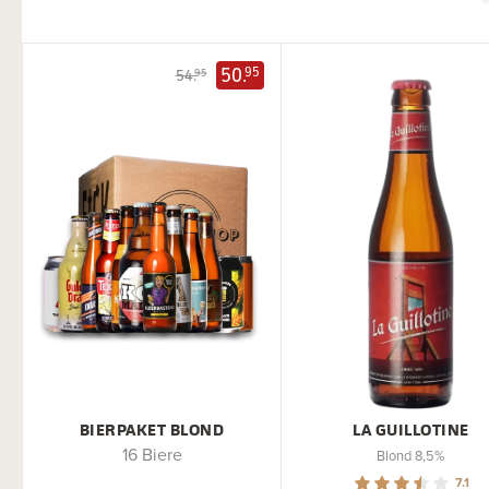
50.
95
54.
95
BIERPAKET BLOND
LA GUILLOTINE
16 Biere
Blond 8,5%
7.1