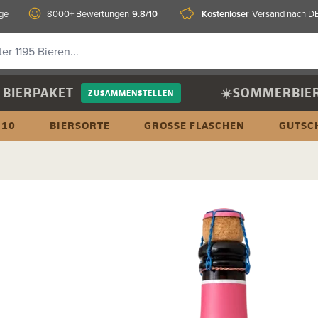
9.8/10
Kostenloser
age
8000+ Bewertungen
Versand nach D
BIERPAKET
☀️SOMMERBIE
ZUSAMMENSTELLEN
 10
BIERSORTE
GROSSE FLASCHEN
GUTSC