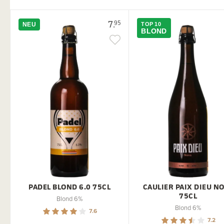
7.
95
NEU
TOP 10
BLOND
PADEL BLOND 6.0 75CL
CAULIER PAIX DIEU N
75CL
Blond 6%
Blond 6%
7.6
7.2