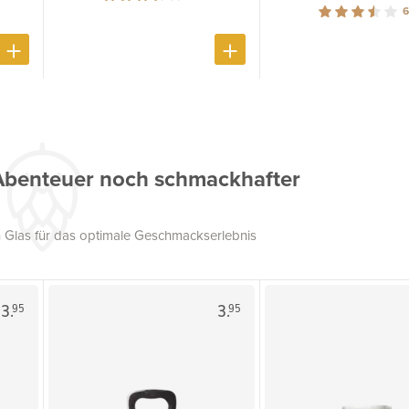
6
Abenteuer noch schmackhafter
 Glas für das optimale Geschmackserlebnis
3.
3.
95
95