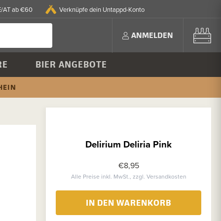
E/AT ab €60
Verknüpfe dein Untappd-Konto
ANMELDEN
RE
BIER ANGEBOTE
HEIN
Delirium Deliria Pink
€8,95
Alle Preise inkl. MwSt., zzgl. Versandkosten
IN DEN WARENKORB