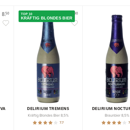
8.
2.
50
90
TOP 10
KRÄFTIG BLONDES BIER
OVA
DELIRIUM TREMENS
DELIRIUM NOCT
Kräftig Blondes Bier 8,5%
Braunbier 8,5%
7.7
7