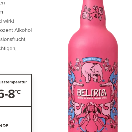
den
um
 wirkt
rozent Alkohol
sionsfrucht,
chtigen,
usstemperatur
6-8
NDE