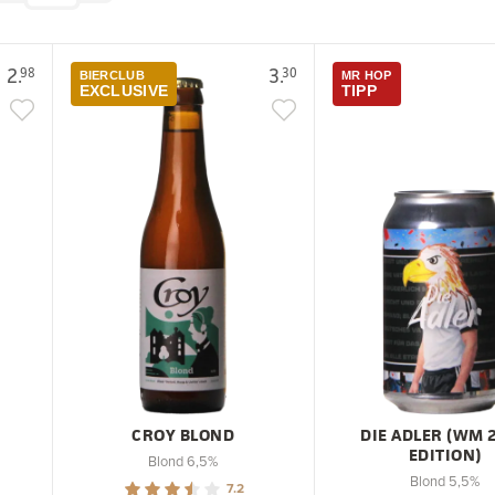
2.
3.
98
30
BIERCLUB
MR HOP
EXCLUSIVE
TIPP
CROY BLOND
DIE ADLER (WM 
EDITION)
Blond 6,5%
Blond 5,5%
7.2