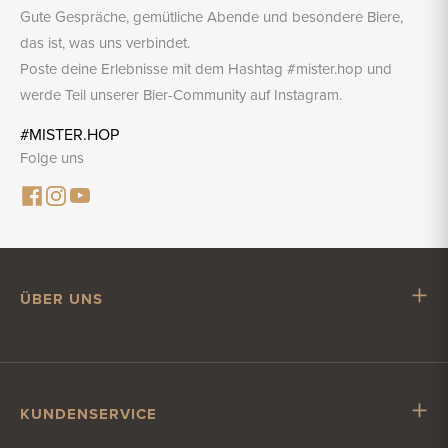
Gute Gespräche, gemütliche Abende und besondere Biere,
das ist, was uns verbindet.
Poste deine Erlebnisse mit dem Hashtag #mister.hop und
werde Teil unserer Bier-Community auf Instagram.
#MISTER.HOP
Folge uns
ÜBER UNS
Mr. Hop
Mit Mr. Hop zusammenarbeiten
Stellenangebote
KUNDENSERVICE
Impressum