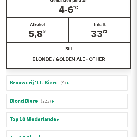
Genusstemperatur
4-6
Alkohol
Inhalt
5,8
33
Stil
BLONDE / GOLDEN ALE - OTHER
Brouwerij 't IJ Biere
(9)
Blond Biere
(223)
Top 10 Niederlande