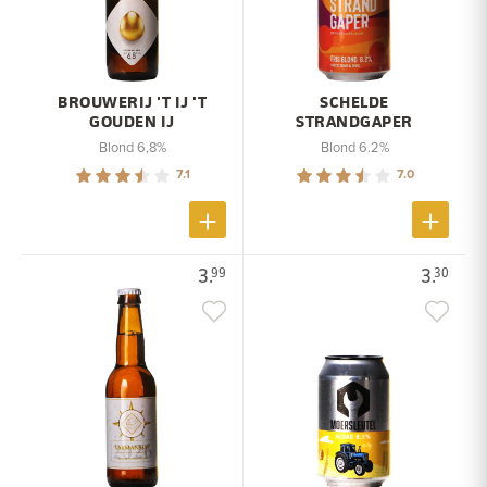
BROUWERIJ 'T IJ 'T
SCHELDE
GOUDEN IJ
STRANDGAPER
Blond 6,8%
Blond 6.2%
7.1
7.0
3.
3.
99
30