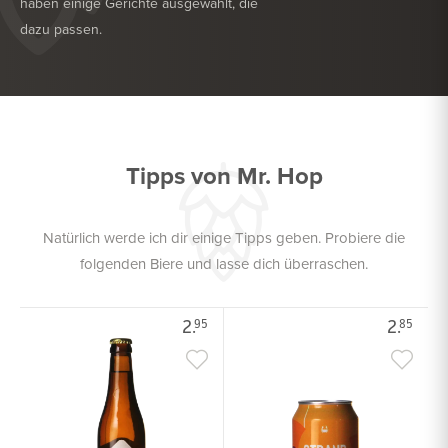
haben einige Gerichte ausgewählt, die
dazu passen.
KÖSTLICH ZU
SALAT
KÖSTLICH ZU
FISCH
Tipps von Mr. Hop
Natürlich werde ich dir einige Tipps geben. Probiere die
folgenden Biere und lasse dich überraschen.
2.
2.
95
85