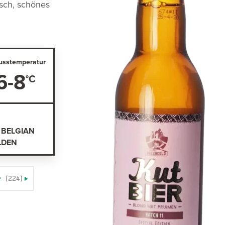
sch, schönes
usstemperatur
6-8
 BELGIAN
LDEN
e
(224)