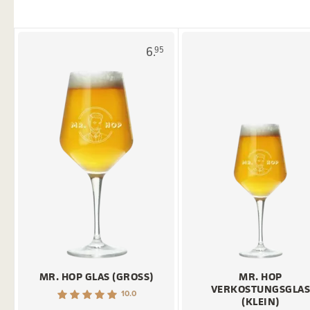
6.
95
MR. HOP GLAS (GROSS)
MR. HOP
VERKOSTUNGSGLA
10.0
(KLEIN)