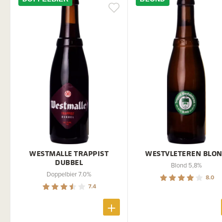
WESTMALLE TRAPPIST
WESTVLETEREN BLO
DUBBEL
Blond 5,8%
Doppelbier 7.0%
8.0
7.4