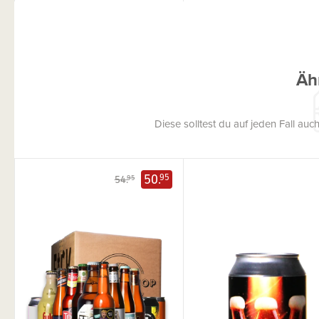
Äh
Diese solltest du auf jeden Fall a
50.
95
54.
95