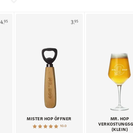
4.
3.
95
95
MISTER HOP ÖFFNER
MR. HOP
S
VERKOSTUNGSG
10.0
(KLEIN)