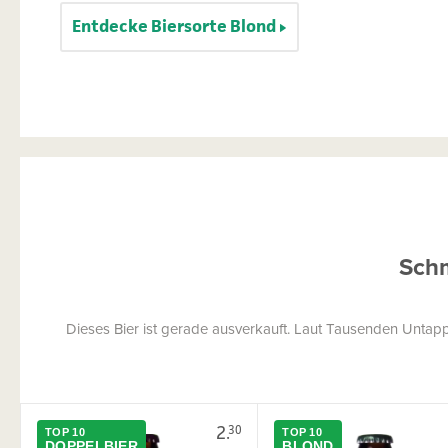
Entdecke Biersorte Blond
Schm
Dieses Bier ist gerade ausverkauft. Laut Tausenden Untap
2.
30
TOP 10
TOP 10
DOPPELBIER
BLOND