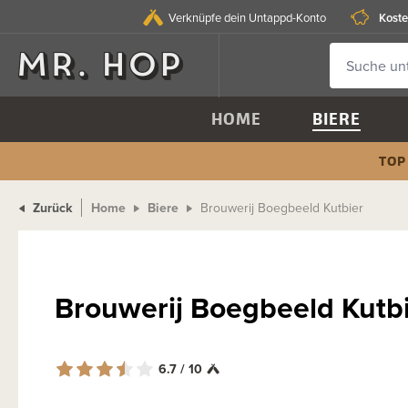
Koste
Verknüpfe dein Untappd-Konto
HOME
BIERE
TOP
Zurück
Home
Biere
Brouwerij Boegbeeld Kutbier
Brouwerij Boegbeeld Kutb
6.7 / 10