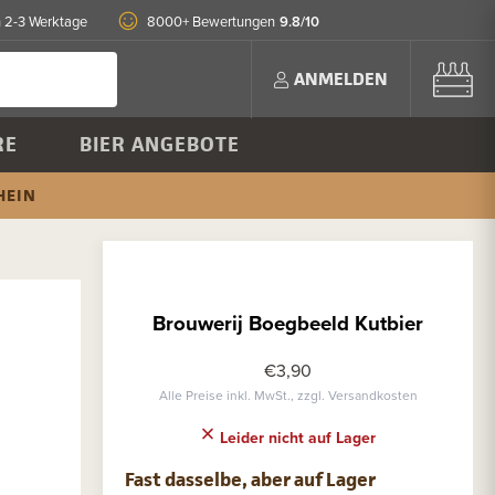
9.8/10
n 2-3 Werktage
8000+ Bewertungen
ANMELDEN
RE
BIER ANGEBOTE
HEIN
Brouwerij Boegbeeld Kutbier
€3,90
Alle Preise inkl. MwSt., zzgl. Versandkosten
Leider nicht auf Lager
Fast dasselbe, aber auf Lager