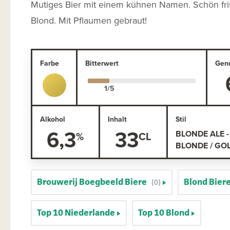
Mutiges Bier mit einem kühnen Namen. Schön fri
Blond. Mit Pflaumen gebraut!
Farbe
Bitterwert
Gen
Alkohol
Inhalt
Stil
6,3
33
BLONDE ALE -
BLONDE / GO
Brouwerij Boegbeeld Biere
Blond Bier
(0)
Top 10 Niederlande
Top 10 Blond