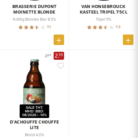
BRASSERIE DUPONT
VAN HONSEBROUCK
MOINETTE BLONDE
KASTEEL TRIPEL 75CL
Kräftig Blondes Bier 8.5%
Tripel 11%
7.1
7.3
2.
39
2.
65
SALE THT:
MHD: BBD:
08/2026 | -10%
D'ACHOUFFE CHOUFFE
LITE
Blond 4,0%