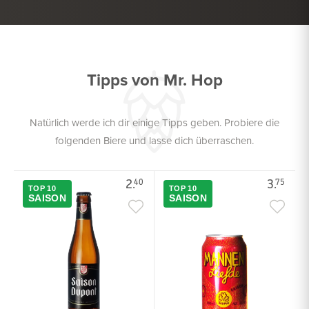
SALAT
FISCH
Tipps von Mr. Hop
Natürlich werde ich dir einige Tipps geben. Probiere die
folgenden Biere und lasse dich überraschen.
2.
3.
40
75
TOP 10
TOP 10
SAISON
SAISON