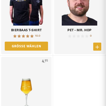
BIERBAAS T-SHIRT
PET - MR. HOP
10.0
0
GRÖSSE WÄHLEN
4.
95