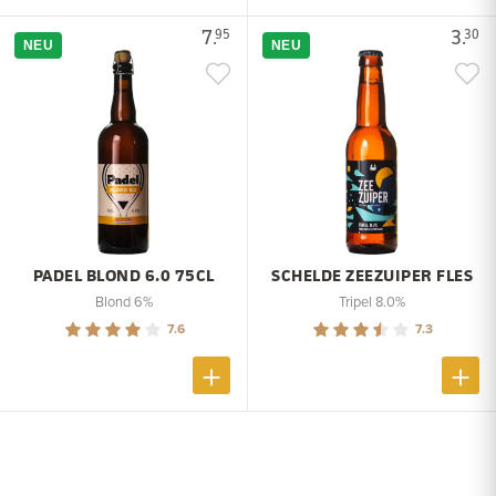
7.
3.
95
30
NEU
NEU
PADEL BLOND 6.0 75CL
SCHELDE ZEEZUIPER FLES
Blond 6%
Tripel 8.0%
7.6
7.3