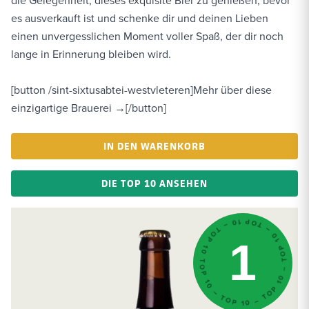
es ausverkauft ist und schenke dir und deinen Lieben
einen unvergesslichen Moment voller Spaß, der dir noch
lange in Erinnerung bleiben wird.
[button /sint-sixtusabtei-westvleteren]Mehr über diese
einzigartige Brauerei →[/button]
IN DEN WARENKORB
DIE TOP 10 ANSEHEN
TOP 10 – TOP 10 – TOP 10 – TOP 10 – TOP 10 – TOP 10 – TOP 10
1