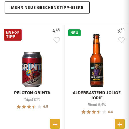
MEHR NEUE GESCHENKTIPP-BIERE
4.
3.
45
60
MR HOP
NEU
TIPP
PELOTON GRINTA
ALDERBASTEND JOLIGE
JOPIE
Tripel 8,1%
Blond 6,4%
6.5
6.6