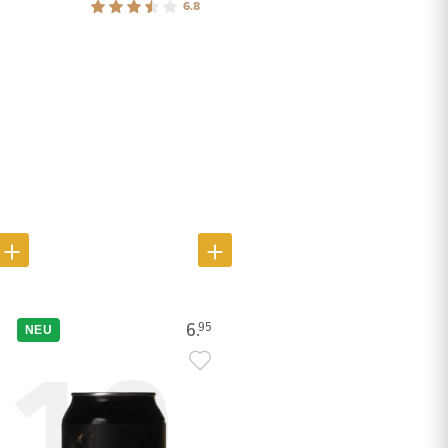
6.8
6.
95
NEU
10