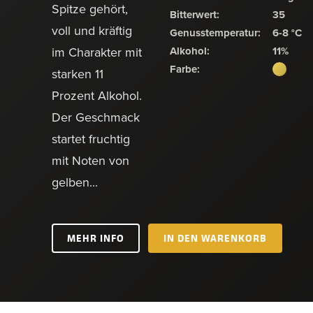
Spitze gehört,
Bitterwert:
35
voll und kräftig
Genusstemperatur:
6-8 °C
im Charakter mit
Alkohol:
11%
Farbe:
starken 11
Prozent Alkohol.
Der Geschmack
startet fruchtig
mit Noten von
gelben...
MEHR INFO
IN DEN WARENKORB