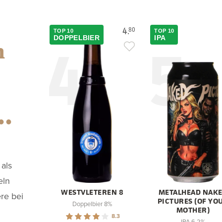
4.
80
TOP 10
TOP 10
4
5
DOPPELBIER
IPA
n
…
als
eln
WESTVLETEREN 8
METALHEAD NAK
ere bei
PICTURES (OF YO
Doppelbier 8%
MOTHER)
8.3
IPA 6,2%