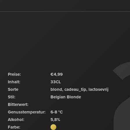
Preise:
€4,99
Inhalt:
33CL
Sorte
blond, cadeau_tip, lactosevrij
Stil:
Belgian Blonde
Bitterwert:
Genusstemperatur:
6-8 °C
Alkohol:
5,8%
Farbe: