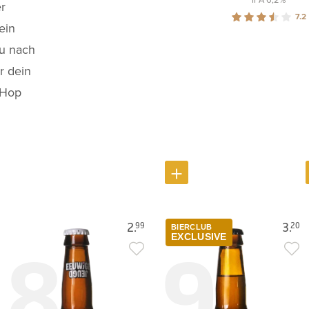
r
7.2
ein
du nach
r dein
 Hop
2.
3.
99
20
BIERCLUB
8
9
EXCLUSIVE