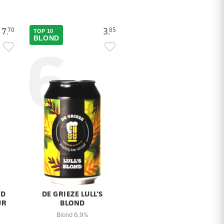
7.
3.
70
85
TOP 10
6
BLOND
ED
DE GRIEZE LULL'S
UR
BLOND
Blond 6,9%