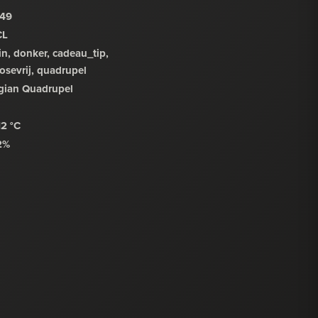
,49
CL
in, donker, cadeau_tip,
tosevrij, quadrupel
gian Quadrupel
12 °C
2%