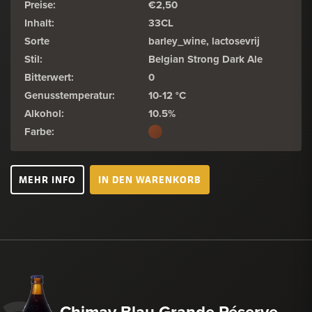
Preise:
€2,50
Inhalt:
33CL
Sorte
barley_wine, lactosevrij
Stil:
Belgian Strong Dark Ale
Bitterwert:
0
Genusstemperatur:
10-12 °C
Alkohol:
10.5%
Farbe:
MEHR INFO
IN DEN WARENKORB
Chimay Blau Grande Réserve