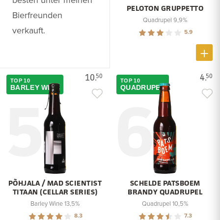
PELOTON GRUPPETTO
Bierfreunden
Quadrupel 9,9%
verkauft.
5.9
10.
4.
50
50
TOP 10
TOP 10
5
6
BARLEY WINE
QUADRUPEL
PÕHJALA / MAD SCIENTIST
SCHELDE PATSBOEM
TITAAN (CELLAR SERIES)
BRANDY QUADRUPEL
Barley Wine 13,5%
Quadrupel 10,5%
8.3
7.3