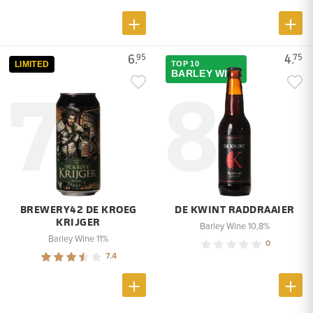
6.
4.
95
75
LIMITED
TOP 10
7
8
BARLEY WINE
BREWERY42 DE KROEG
DE KWINT RADDRAAIER
KRIJGER
Barley Wine 10,8%
Barley Wine 11%
0
7.4