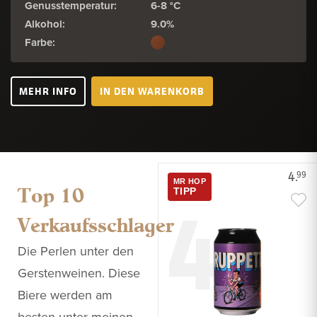
Genusstemperatur:
6-8 °C
Alkohol:
9.0%
Farbe:
MEHR INFO
IN DEN WARENKORB
4.
99
MR HOP
Top 10
4
TIPP
Verkaufsschlager
Die Perlen unter den
Gerstenweinen. Diese
Biere werden am
besten unter meinen