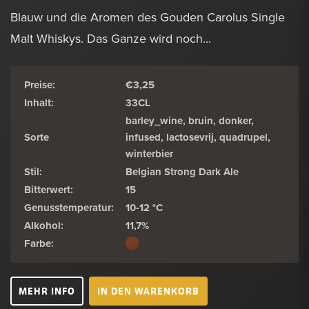
Blauw und die Aromen des Gouden Carolus Single
Malt Whiskys. Das Ganze wird noch...
Preise:
€3,25
Inhalt:
33CL
barley_wine, bruin, donker,
Sorte
infused, lactosevrij, quadrupel,
winterbier
Stil:
Belgian Strong Dark Ale
Bitterwert:
15
Genusstemperatur:
10-12 °C
Alkohol:
11,7%
Farbe:
MEHR INFO
IN DEN WARENKORB