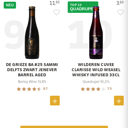
11.
3.
95
60
NEU
TOP 10
9
10
QUADRUPEL
DE GRIEZE BA #25 SAMMI
WILDEREN CUVEE
DELFTS ZWART JENEVER
CLARISSE WILD WEASEL
BARREL AGED
WHISKY INFUSED 33CL
Barley Wine 13,8%
Quadrupel 10,2%
8.7
7.5