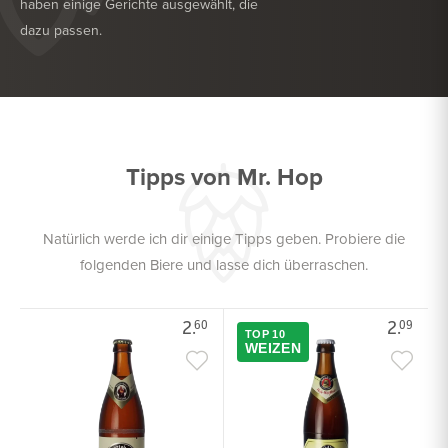
haben einige Gerichte ausgewählt, die
dazu passen.
KÖSTLICH ZU
HARTKÄSE
KÖSTLICH ZU
FISCH
Tipps von Mr. Hop
Natürlich werde ich dir einige Tipps geben. Probiere die
folgenden Biere und lasse dich überraschen.
2.
2.
60
09
TOP 10
WEIZEN