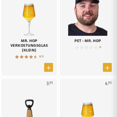
MR. HOP
PET - MR. HOP
VERKOSTUNGSGLAS
0
(KLEIN)
8.5
3.
4.
95
95