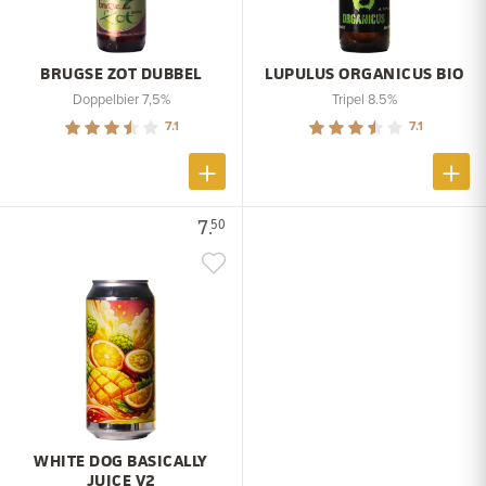
BRUGSE ZOT DUBBEL
LUPULUS ORGANICUS BIO
Doppelbier 7,5%
Tripel 8.5%
7.1
7.1
7.
50
WHITE DOG BASICALLY
JUICE V2