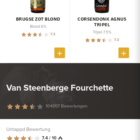
BRUGSE ZOT BLOND
CORSENDONK AGNUS
TRIPEL
Blond 6%
Tripel 7.5%
7.3
7.3
Van Steenberge Fourchette
104957 Bewertungen
Untappd Bewertung
7.4 / 10