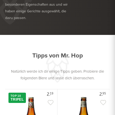
besonderen Eigenschaften aus und wir
haben einige Gerichte ausgewählt, die
dazu passen.
KÖSTLICH ZU
TROCKENWURST
KÖSTLICH ZU
ROTES FLEISCH
Tipps von Mr. Hop
Natürlich werde ich dir einige Tipps geben. Probiere die
folgenden Biere und lasse dich überraschen.
2.
2.
19
95
TOP 10
TRIPEL