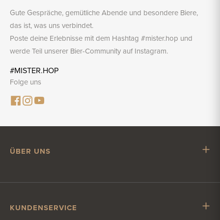
Gute Gespräche, gemütliche Abende und besondere Biere,
das ist, was uns verbindet.
Poste deine Erlebnisse mit dem Hashtag #mister.hop und
werde Teil unserer Bier-Community auf Instagram.
#MISTER.HOP
Folge uns
ÜBER UNS
Mr. Hop
Mit Mr. Hop zusammenarbeiten
Stellenangebote
KUNDENSERVICE
Impressum