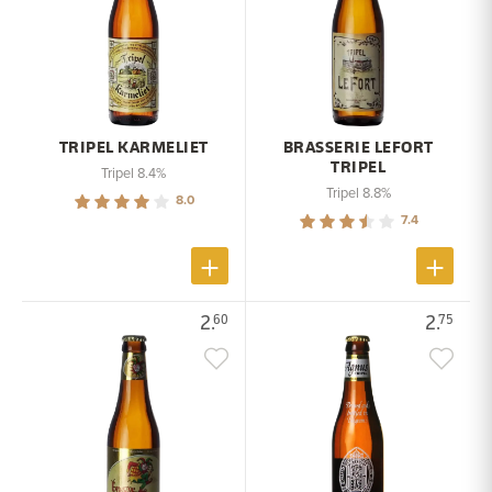
TRIPEL KARMELIET
BRASSERIE LEFORT
TRIPEL
Tripel 8.4%
Tripel 8.8%
8.0
7.4
2.
2.
60
75