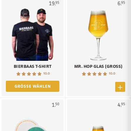
19.
6.
95
95
BIERBAAS T-SHIRT
MR. HOP GLAS (GROSS)
10.0
10.0
GRÖSSE WÄHLEN
1.
4.
50
95