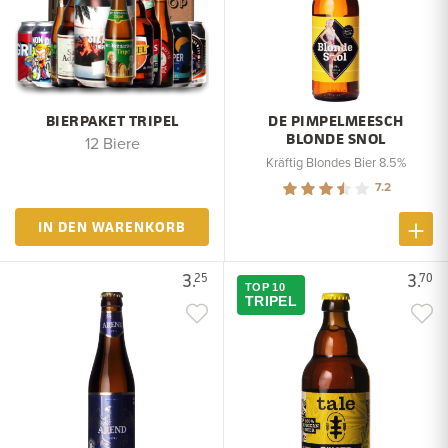
BIERPAKET TRIPEL
DE PIMPELMEESCH
BLONDE SNOL
12 Biere
Kräftig Blondes Bier 8.5%
7.2
IN DEN WARENKORB
3.
3.
25
70
TOP 10
TRIPEL