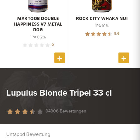
MAKTOOB DOUBLE
ROCK CITY WHAKA NUI
HAPPINESS V7 METAL
IPA 10%
DOG
8.6
IPA 8,2%
0
Lupulus Blonde Tripel 33 cl
94906 Bewertungen
Untappd Bewertung