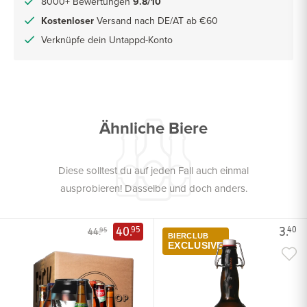
8000+ Bewertungen
9.8/10
Kostenloser
Versand nach DE/AT ab €60
Verknüpfe dein Untappd-Konto
Ähnliche Biere
Diese solltest du auf jeden Fall auch einmal
ausprobieren! Dasselbe und doch anders.
40.
3.
95
40
44.
95
BIERCLUB
EXCLUSIVE