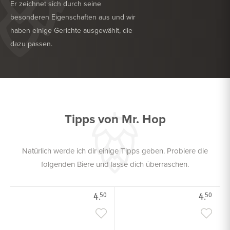
Er zeichnet sich durch seine
besonderen Eigenschaften aus und wir
haben einige Gerichte ausgewählt, die
dazu passen.
KÖSTLICH ZU
TROCKENWURST
KÖSTLICH ZU
GEFLÜGEL
Tipps von Mr. Hop
Natürlich werde ich dir einige Tipps geben. Probiere die
folgenden Biere und lasse dich überraschen.
4.
4.
50
50