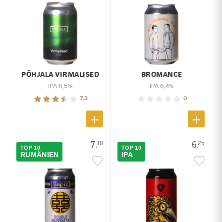
PÕHJALA VIRMALISED
BROMANCE
IPA 6,5%
IPA 6,4%
7.3
0
7.
6.
30
25
TOP 10
TOP 10
RUMÄNIEN
IPA