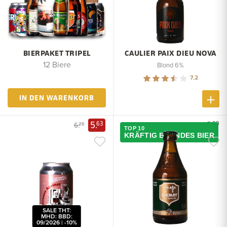
BIERPAKET TRIPEL
CAULIER PAIX DIEU NOVA
12 Biere
Blond 6%
7.2
IN DEN WARENKORB
5.
2.
63
99
6.
25
TOP 10
KRÄFTIG BLONDES BIER
SALE THT:
MHD: BBD:
09/2026 | -10%