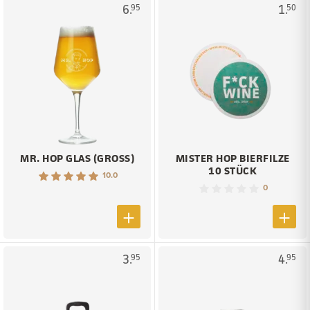
6.
1.
95
50
MR. HOP GLAS (GROSS)
MISTER HOP BIERFILZE
10 STÜCK
10.0
0
3.
4.
95
95