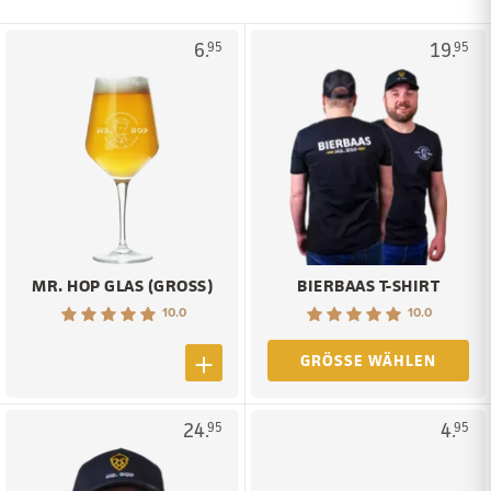
6.
19.
95
95
MR. HOP GLAS (GROSS)
BIERBAAS T-SHIRT
10.0
10.0
GRÖSSE WÄHLEN
24.
4.
95
95