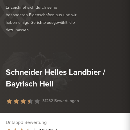
Er zeichnet sich durch seine
besonderen Eigenschaften aus und wir
haben einige Gerichte ausgewählt, die
dazu passen.
KÖSTLICH ZU
GRILL
KÖSTLICH ZU
TROCKENWURST
Schneider Helles Landbier /
Bayrisch Hell
31232 Bewertungen
Untappd Bewertung