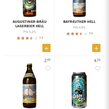
AUGUSTINER-BRÄU
BAYREUTHER HELL
LAGERBIER HELL
Pils 4,9%
Pils 5,2%
7.0
7.3
2.
4.
95
50