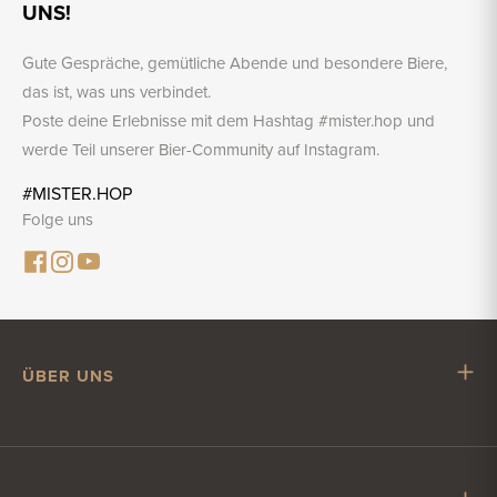
UNS!
Gute Gespräche, gemütliche Abende und besondere Biere,
das ist, was uns verbindet.
Poste deine Erlebnisse mit dem Hashtag #mister.hop und
werde Teil unserer Bier-Community auf Instagram.
#MISTER.HOP
Folge uns
ÜBER UNS
Mr. Hop
Mit Mr. Hop zusammenarbeiten
Stellenangebote