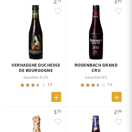
2.
3.
75
40
VERHAEGHE DUCHESSE
RODENBACH GRAND
DE BOURGOGNE
CRU
Sauerbier 6.2%
Sauerbier 6%
7.3
7.3
3.
2.
75
99