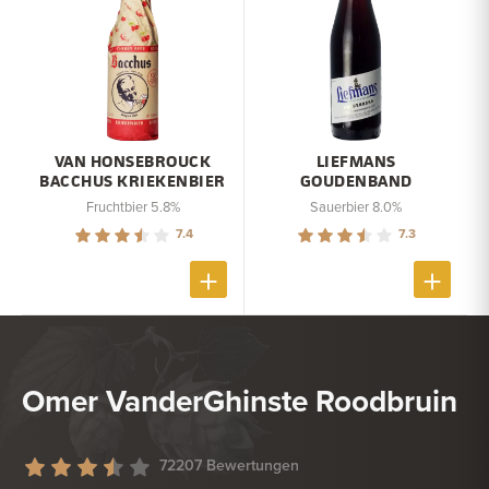
VAN HONSEBROUCK
LIEFMANS
BACCHUS KRIEKENBIER
GOUDENBAND
Fruchtbier 5.8%
Sauerbier 8.0%
7.4
7.3
Omer VanderGhinste Roodbruin
72207 Bewertungen