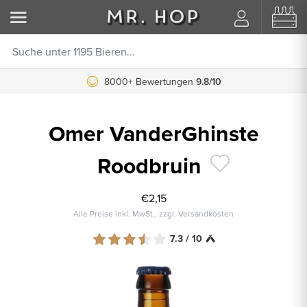
8000+ Bewertungen
9.8/10
Omer VanderGhinste
Roodbruin
€2,15
Alle Preise inkl. MwSt., zzgl. Versandkosten
7.3 / 10