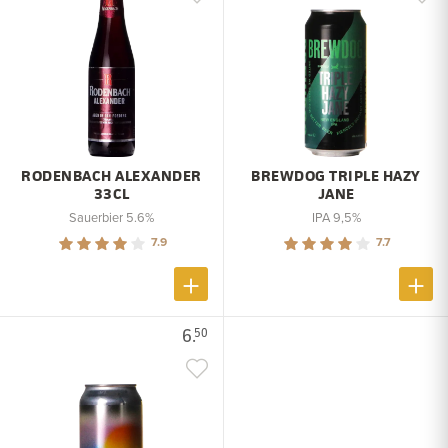
RODENBACH ALEXANDER
BREWDOG TRIPLE HAZY
33CL
JANE
Sauerbier 5.6%
IPA 9,5%
7.9
7.7
6.
50