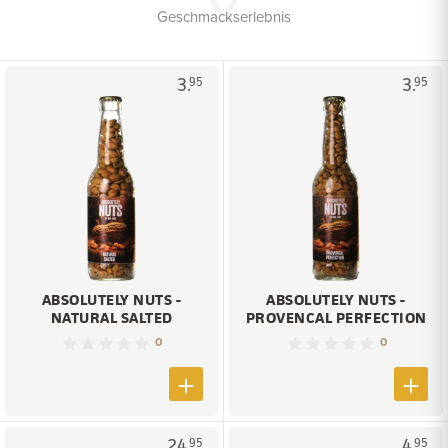
Geschmackserlebnis
3.
3.
95
95
ABSOLUTELY NUTS -
ABSOLUTELY NUTS -
NATURAL SALTED
PROVENCAL PERFECTION
0
0
24.
4.
95
95