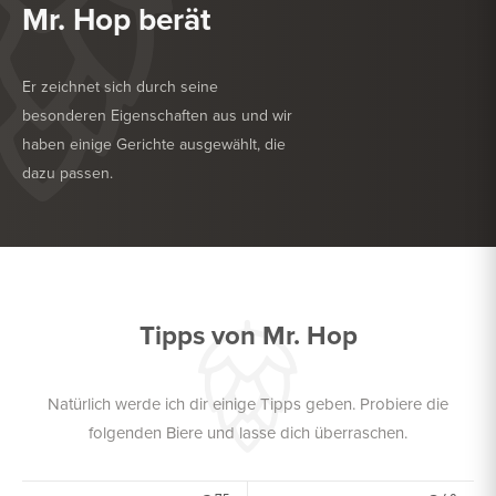
Mr. Hop berät
Er zeichnet sich durch seine
besonderen Eigenschaften aus und wir
haben einige Gerichte ausgewählt, die
dazu passen.
KÖSTLICH ZU
NACHSPEISE
KÖSTLICH ZU
WEICHKÄSE
Tipps von Mr. Hop
Natürlich werde ich dir einige Tipps geben. Probiere die
folgenden Biere und lasse dich überraschen.