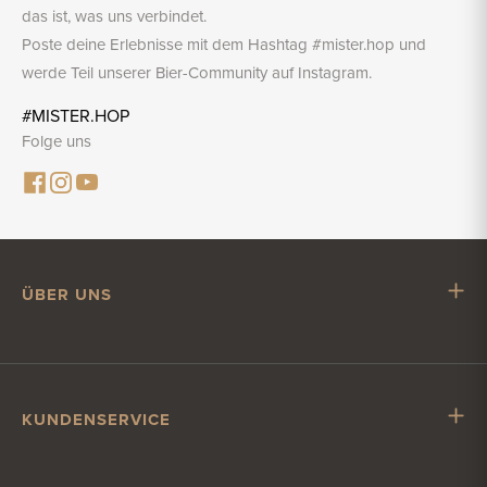
das ist, was uns verbindet.
Poste deine Erlebnisse mit dem Hashtag #mister.hop und
werde Teil unserer Bier-Community auf Instagram.
#MISTER.HOP
Folge uns
ÜBER UNS
Mr. Hop
Mit Mr. Hop zusammenarbeiten
Stellenangebote
KUNDENSERVICE
Impressum
Kundenservice