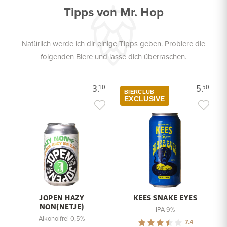
Tipps von Mr. Hop
Natürlich werde ich dir einige Tipps geben. Probiere die
folgenden Biere und lasse dich überraschen.
3.
5.
10
50
BIERCLUB
EXCLUSIVE
JOPEN HAZY
KEES SNAKE EYES
NON(NETJE)
IPA 9%
Alkoholfrei 0,5%
7.4