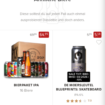
Diese solltest du auf jeden Fall auch einmal
ausprobieren! Dasselbe und doch anders.
64.
5.
95
18
69.
5.
95
75
SALE THT: BBD:
MHD: 03/2026 |
-10%
BIERPAKET IPA
DE MOERSLEUTEL
BLUEPRINTS: SKATEBOARD
16 Biere
IPA 6%
7.3