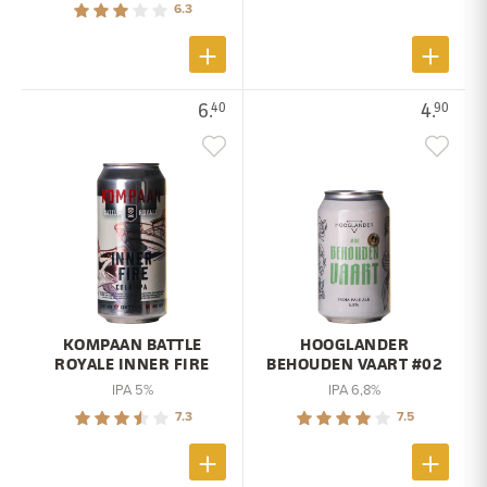
6.3
6.
4.
40
90
KOMPAAN BATTLE
HOOGLANDER
ROYALE INNER FIRE
BEHOUDEN VAART #02
IPA 5%
IPA 6,8%
7.3
7.5