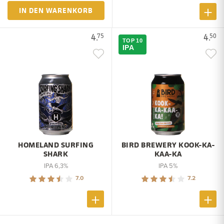
IN DEN WARENKORB
4.
4.
75
50
TOP 10
IPA
HOMELAND SURFING
BIRD BREWERY KOOK-KA-
SHARK
KAA-KA
IPA 6,3%
IPA 5%
7.0
7.2