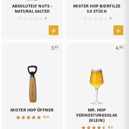
ABSOLUTELY NUTS -
MISTER HOP BIERFILZE
NATURAL SALTED
10 STÜCK
0
0
3.
4.
95
95
MISTER HOP ÖFFNER
MR. HOP
VERKOSTUNGSGLAS
10.0
(KLEIN)
8.5