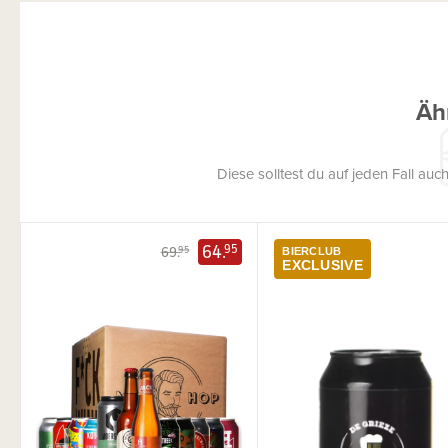
Äh
Diese solltest du auf jeden Fall a
64.
95
69.
95
BIERCLUB
EXCLUSIVE