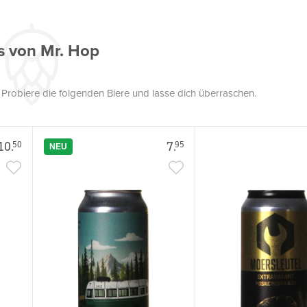
s von Mr. Hop
. Probiere die folgenden Biere und lasse dich überraschen.
10.
7.
50
95
NEU