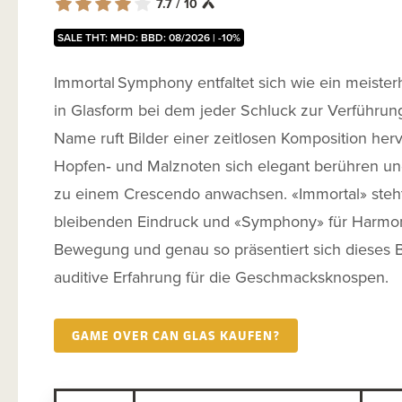
7.7 / 10
SALE THT: MHD: BBD: 08/2026 | -10%
Immortal Symphony entfaltet sich wie ein meisterh
in Glasform bei dem jeder Schluck zur Verführung
Name ruft Bilder einer zeitlosen Komposition herv
Hopfen‑ und Malznoten sich elegant berühren 
zu einem Crescendo anwachsen. «Immortal» steht
bleibenden Eindruck und «Symphony» für Harmo
Bewegung und genau so präsentiert sich dieses B
auditive Erfahrung für die Geschmacksknospen.
GAME OVER CAN GLAS KAUFEN?