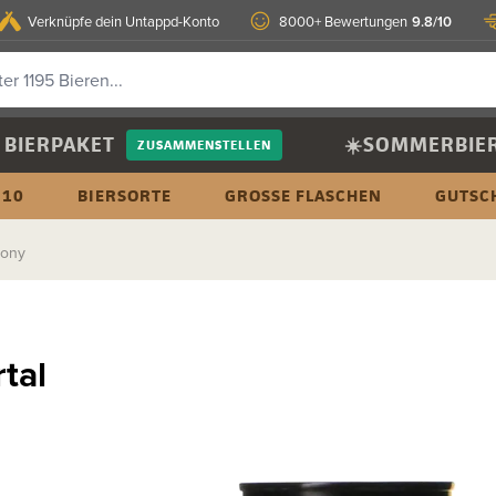
9.8/10
Verknüpfe dein Untappd-Konto
8000+ Bewertungen
BIERPAKET
☀️SOMMERBIE
ZUSAMMENSTELLEN
 10
BIERSORTE
GROSSE FLASCHEN
GUTSC
hony
tal