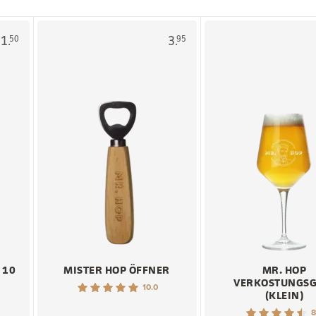
1.
3.
50
95
 10
MISTER HOP ÖFFNER
MR. HOP
VERKOSTUNGSG
10.0
(KLEIN)
8