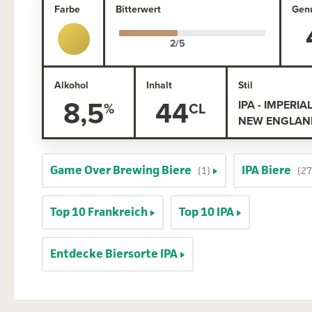
Farbe
Bitterwert
Gen
Alkohol
Inhalt
Stil
8,5
44
IPA - IMPERIA
NEW ENGLAND
Game Over Brewing Biere
IPA Biere
(1)
(27
Top 10 Frankreich
Top 10 IPA
Entdecke Biersorte IPA