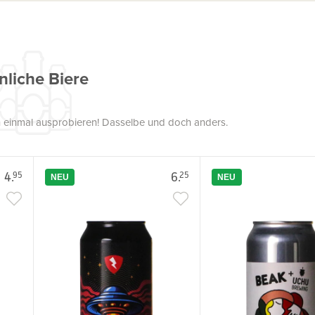
nliche Biere
uch einmal ausprobieren! Dasselbe und doch anders.
4.
6.
95
25
NEU
NEU