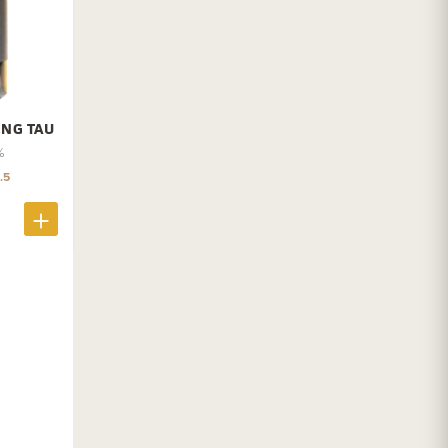
ING TAU
%
.5