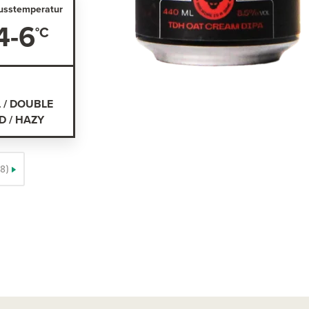
usstemperatur
4-6
L / DOUBLE
 / HAZY
8)