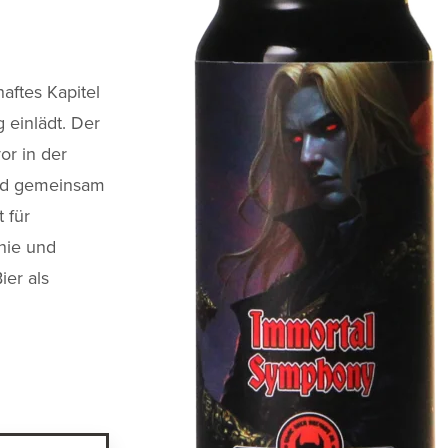
aftes Kapitel
 einlädt. Der
or in der
und gemeinsam
 für
nie und
ier als