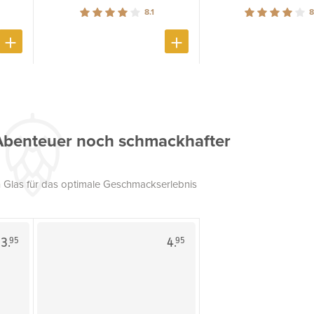
8.1
8
Abenteuer noch schmackhafter
 Glas für das optimale Geschmackserlebnis
3.
4.
95
95