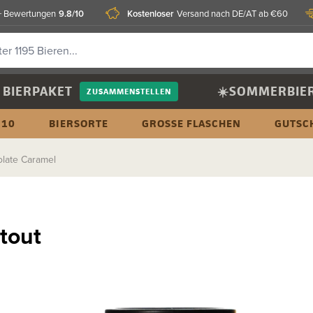
9.8/10
Kostenloser
 Bewertungen
Versand nach DE/AT ab €60
BIERPAKET
☀️SOMMERBIE
ZUSAMMENSTELLEN
 10
BIERSORTE
GROSSE FLASCHEN
GUTSC
late Caramel
tout