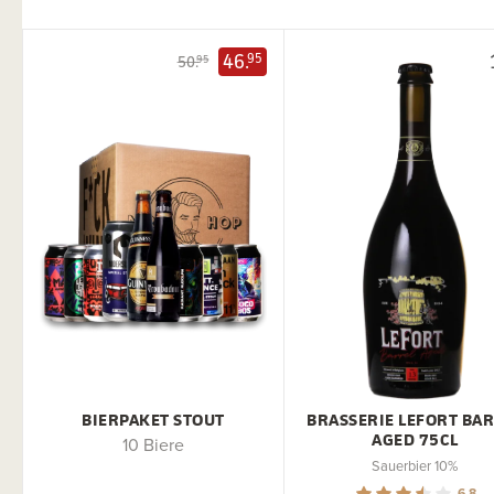
46.
95
50.
95
BIERPAKET STOUT
BRASSERIE LEFORT BA
AGED 75CL
10 Biere
Sauerbier 10%
6.8