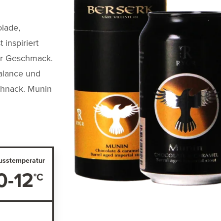
olade,
 inspiriert
er Geschmack.
Balance und
chnack. Munin
usstemperatur
0-12