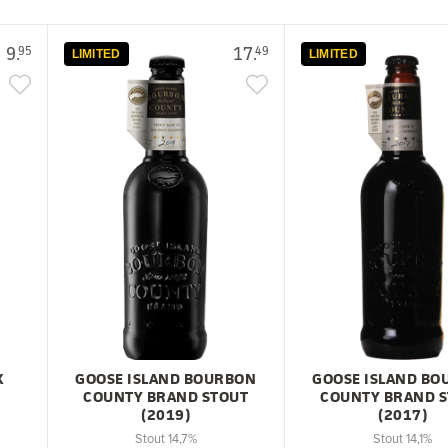
9.
17.
95
49
LIMITED
LIMITED
X
GOOSE ISLAND BOURBON
GOOSE ISLAND B
COUNTY BRAND STOUT
COUNTY BRAND 
(2019)
(2017)
Stout 14,7%
Stout 14,1%