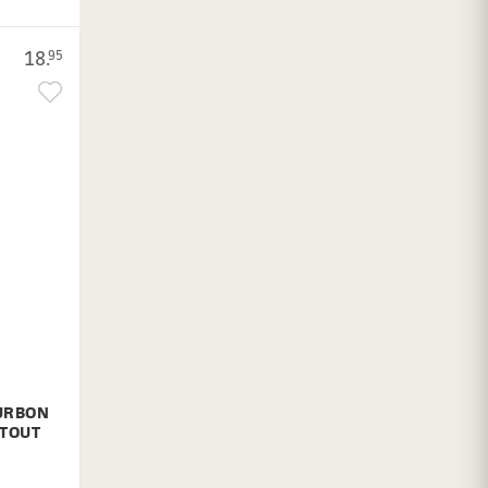
18.
95
OURBON
STOUT