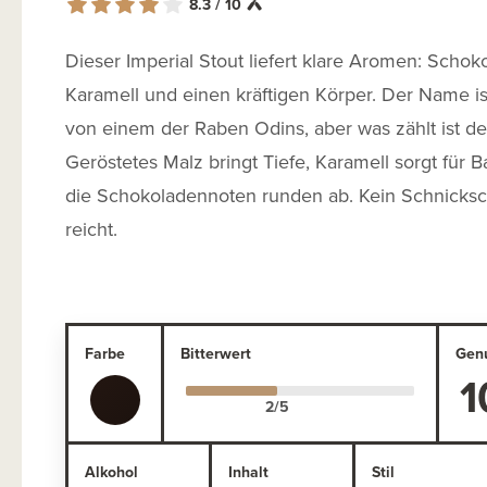
8.3 / 10
Dieser Imperial Stout liefert klare Aromen: Schok
Karamell und einen kräftigen Körper. Der Name ist
von einem der Raben Odins, aber was zählt ist d
Geröstetes Malz bringt Tiefe, Karamell sorgt für 
die Schokoladennoten runden ab. Kein Schnicks
reicht.
Farbe
Bitterwert
Gen
1
Alkohol
Inhalt
Stil