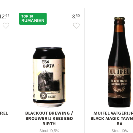
12.
8.
95
50
TOP 10
RUMÄNIEN
RREL
BLACKOUT BREWING /
MUIFEL VATGERIJ
BROUWERIJ KEES EGO
BLACK MAGIC TAWN
BIRTH
BA
Stout 10,5%
Stout 10%