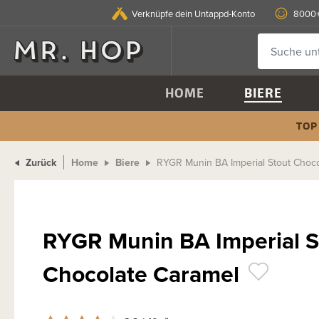
Verknüpfe dein Untappd-Konto
8000+
HOME
BIERE
TOP
Zurück
Home
Biere
RYGR Munin BA Imperial Stout Choco
RYGR Munin BA Imperial S
Chocolate Caramel