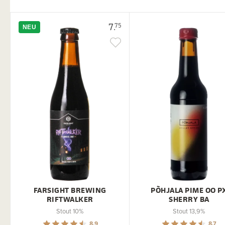
7.
75
NEU
FARSIGHT BREWING
PÕHJALA PIME OO P
RIFTWALKER
SHERRY BA
Stout 10%
Stout 13,9%
8.9
8.7