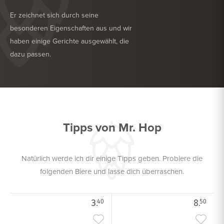
Er zeichnet sich durch seine
besonderen Eigenschaften aus und wir
haben einige Gerichte ausgewählt, die
dazu passen.
KÖSTLICH ZU
TROCKENWURST
KÖSTLICH ZU
GEFLÜGEL
Tipps von Mr. Hop
Natürlich werde ich dir einige Tipps geben. Probiere die
folgenden Biere und lasse dich überraschen.
3.
8.
40
50