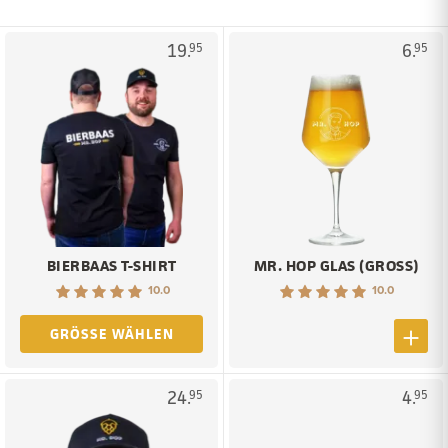
19.
6.
95
95
BIERBAAS T-SHIRT
MR. HOP GLAS (GROSS)
10.0
10.0
GRÖSSE WÄHLEN
24.
4.
95
95