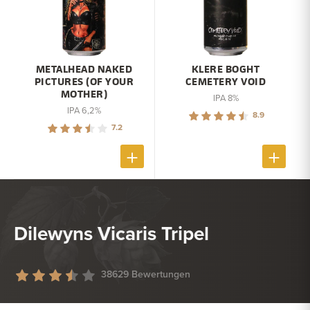
METALHEAD NAKED
KLERE BOGHT
PICTURES (OF YOUR
CEMETERY VOID
MOTHER)
IPA 8%
IPA 6,2%
8.9
7.2
Dilewyns Vicaris Tripel
38629 Bewertungen