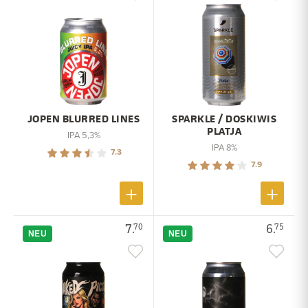
JOPEN BLURRED LINES
SPARKLE / DOSKIWIS
PLATJA
IPA 5,3%
IPA 8%
7.3
7.9
7.
6.
70
75
NEU
NEU