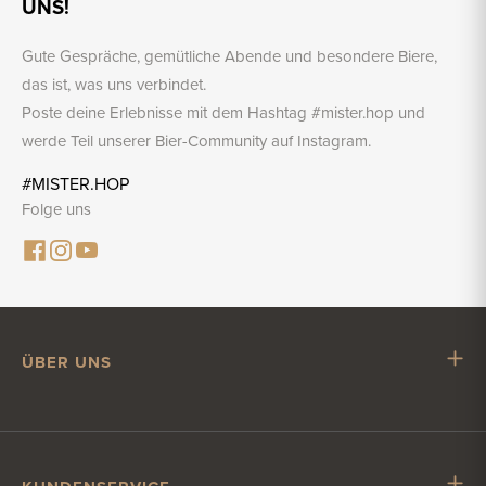
UNS!
Gute Gespräche, gemütliche Abende und besondere Biere,
das ist, was uns verbindet.
Poste deine Erlebnisse mit dem Hashtag #mister.hop und
werde Teil unserer Bier-Community auf Instagram.
#MISTER.HOP
Folge uns
ÜBER UNS
Mr. Hop
Mit Mr. Hop zusammenarbeiten
Stellenangebote