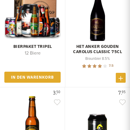
BIERPAKET TRIPEL
HET ANKER GOUDEN
CAROLUS CLASSIC 75CL
12 Biere
Braunbier 8.5%
7.5
IN DEN WARENKORB
3.
7.
50
95